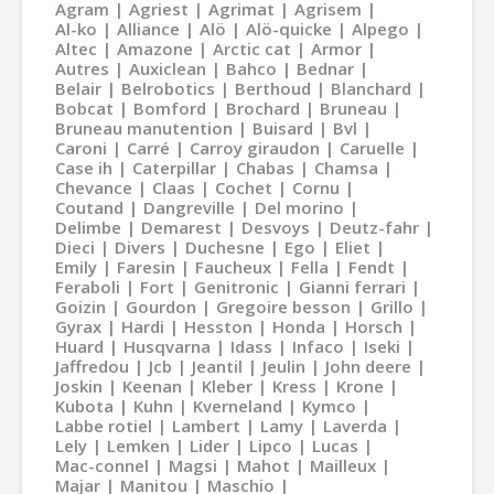
Agram
Agriest
Agrimat
Agrisem
Al-ko
Alliance
Alö
Alö-quicke
Alpego
Altec
Amazone
Arctic cat
Armor
Autres
Auxiclean
Bahco
Bednar
Belair
Belrobotics
Berthoud
Blanchard
Bobcat
Bomford
Brochard
Bruneau
Bruneau manutention
Buisard
Bvl
Caroni
Carré
Carroy giraudon
Caruelle
Case ih
Caterpillar
Chabas
Chamsa
Chevance
Claas
Cochet
Cornu
Coutand
Dangreville
Del morino
Delimbe
Demarest
Desvoys
Deutz-fahr
Dieci
Divers
Duchesne
Ego
Eliet
Emily
Faresin
Faucheux
Fella
Fendt
Feraboli
Fort
Genitronic
Gianni ferrari
Goizin
Gourdon
Gregoire besson
Grillo
Gyrax
Hardi
Hesston
Honda
Horsch
Huard
Husqvarna
Idass
Infaco
Iseki
Jaffredou
Jcb
Jeantil
Jeulin
John deere
Joskin
Keenan
Kleber
Kress
Krone
Kubota
Kuhn
Kverneland
Kymco
Labbe rotiel
Lambert
Lamy
Laverda
Lely
Lemken
Lider
Lipco
Lucas
Mac-connel
Magsi
Mahot
Mailleux
Majar
Manitou
Maschio