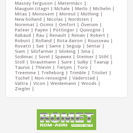
Massey ferguson
Matermacc
Mauguin citagri
Mchale
Merlo
Michelin
Mitas
Monosem
Moresil
Müthing
New holland
Nicolas
Nordsten
Noremat
Ocmis
Omfort
Överum
Pateer
Payen
Pöttinger
Quivogne
Rabaud
Rau
Renault
Riman
Robert
Robust
Rolland
Rota dairon
Rousseau
Rovatti
Sae
Same
Seguip
Sentar
Siam
Silofarmer
Siloking
Sma
Sodimac
Sorel
Spawex
Steimer
Stihl
Stoll
Strautmann
Suire
Sulky
Taarup
Taurus
Thievin
Tietjen
Toro
Treemme
Trelleborg
Trimble
Trioliet
Tuchel
Non-renseigné
Väderstad
Valtra
Vicon
Weidemann
Woods
Ziegler