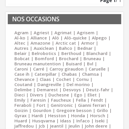
Page
1
/ 1
NOS OCCASIONS
Agram
Agriest
Agrimat
Agrisem
Al-ko
Alliance
Alö
Alö-quicke
Alpego
Altec
Amazone
Arctic cat
Armor
Autres
Auxiclean
Bahco
Bednar
Belair
Belrobotics
Berthoud
Blanchard
Bobcat
Bomford
Brochard
Bruneau
Bruneau manutention
Buisard
Bvl
Caroni
Carré
Carroy giraudon
Caruelle
Case ih
Caterpillar
Chabas
Chamsa
Chevance
Claas
Cochet
Cornu
Coutand
Dangreville
Del morino
Delimbe
Demarest
Desvoys
Deutz-fahr
Dieci
Divers
Duchesne
Ego
Eliet
Emily
Faresin
Faucheux
Fella
Fendt
Feraboli
Fort
Genitronic
Gianni ferrari
Goizin
Gourdon
Gregoire besson
Grillo
Gyrax
Hardi
Hesston
Honda
Horsch
Huard
Husqvarna
Idass
Infaco
Iseki
Jaffredou
Jcb
Jeantil
Jeulin
John deere