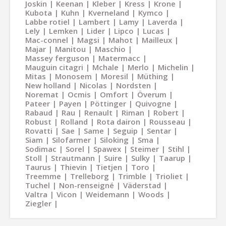
Joskin
Keenan
Kleber
Kress
Krone
Kubota
Kuhn
Kverneland
Kymco
Labbe rotiel
Lambert
Lamy
Laverda
Lely
Lemken
Lider
Lipco
Lucas
Mac-connel
Magsi
Mahot
Mailleux
Majar
Manitou
Maschio
Massey ferguson
Matermacc
Mauguin citagri
Mchale
Merlo
Michelin
Mitas
Monosem
Moresil
Müthing
New holland
Nicolas
Nordsten
Noremat
Ocmis
Omfort
Överum
Pateer
Payen
Pöttinger
Quivogne
Rabaud
Rau
Renault
Riman
Robert
Robust
Rolland
Rota dairon
Rousseau
Rovatti
Sae
Same
Seguip
Sentar
Siam
Silofarmer
Siloking
Sma
Sodimac
Sorel
Spawex
Steimer
Stihl
Stoll
Strautmann
Suire
Sulky
Taarup
Taurus
Thievin
Tietjen
Toro
Treemme
Trelleborg
Trimble
Trioliet
Tuchel
Non-renseigné
Väderstad
Valtra
Vicon
Weidemann
Woods
Ziegler