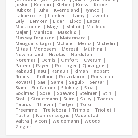
Joskin
Keenan
Kleber
Kress
Krone
Kubota
Kuhn
Kverneland
Kymco
Labbe rotiel
Lambert
Lamy
Laverda
Lely
Lemken
Lider
Lipco
Lucas
Mac-connel
Magsi
Mahot
Mailleux
Majar
Manitou
Maschio
Massey ferguson
Matermacc
Mauguin citagri
Mchale
Merlo
Michelin
Mitas
Monosem
Moresil
Müthing
New holland
Nicolas
Nordsten
Noremat
Ocmis
Omfort
Överum
Pateer
Payen
Pöttinger
Quivogne
Rabaud
Rau
Renault
Riman
Robert
Robust
Rolland
Rota dairon
Rousseau
Rovatti
Sae
Same
Seguip
Sentar
Siam
Silofarmer
Siloking
Sma
Sodimac
Sorel
Spawex
Steimer
Stihl
Stoll
Strautmann
Suire
Sulky
Taarup
Taurus
Thievin
Tietjen
Toro
Treemme
Trelleborg
Trimble
Trioliet
Tuchel
Non-renseigné
Väderstad
Valtra
Vicon
Weidemann
Woods
Ziegler