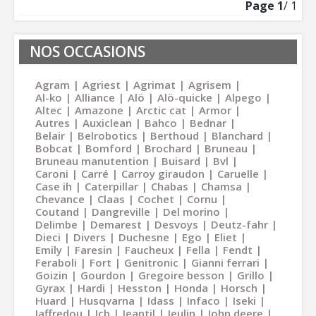
Page
1
/ 1
NOS OCCASIONS
Agram
Agriest
Agrimat
Agrisem
Al-ko
Alliance
Alö
Alö-quicke
Alpego
Altec
Amazone
Arctic cat
Armor
Autres
Auxiclean
Bahco
Bednar
Belair
Belrobotics
Berthoud
Blanchard
Bobcat
Bomford
Brochard
Bruneau
Bruneau manutention
Buisard
Bvl
Caroni
Carré
Carroy giraudon
Caruelle
Case ih
Caterpillar
Chabas
Chamsa
Chevance
Claas
Cochet
Cornu
Coutand
Dangreville
Del morino
Delimbe
Demarest
Desvoys
Deutz-fahr
Dieci
Divers
Duchesne
Ego
Eliet
Emily
Faresin
Faucheux
Fella
Fendt
Feraboli
Fort
Genitronic
Gianni ferrari
Goizin
Gourdon
Gregoire besson
Grillo
Gyrax
Hardi
Hesston
Honda
Horsch
Huard
Husqvarna
Idass
Infaco
Iseki
Jaffredou
Jcb
Jeantil
Jeulin
John deere