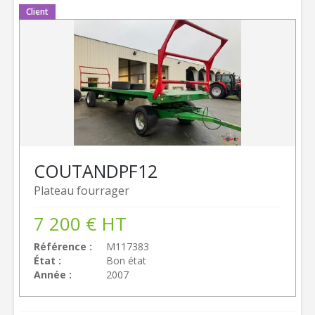
Client
COUTAND
PF12
Plateau fourrager
7 200
€
HT
Référence
M117383
État
Bon état
Année
2007