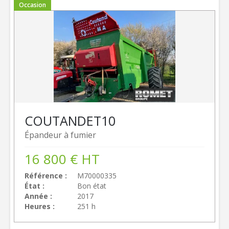
Occasion
COUTAND
ET10
Épandeur à fumier
16 800
€
HT
Référence
M70000335
État
Bon état
Année
2017
Heures
251 h