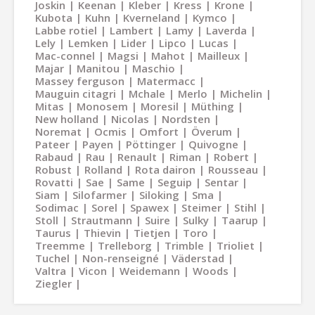
Joskin
Keenan
Kleber
Kress
Krone
Kubota
Kuhn
Kverneland
Kymco
Labbe rotiel
Lambert
Lamy
Laverda
Lely
Lemken
Lider
Lipco
Lucas
Mac-connel
Magsi
Mahot
Mailleux
Majar
Manitou
Maschio
Massey ferguson
Matermacc
Mauguin citagri
Mchale
Merlo
Michelin
Mitas
Monosem
Moresil
Müthing
New holland
Nicolas
Nordsten
Noremat
Ocmis
Omfort
Överum
Pateer
Payen
Pöttinger
Quivogne
Rabaud
Rau
Renault
Riman
Robert
Robust
Rolland
Rota dairon
Rousseau
Rovatti
Sae
Same
Seguip
Sentar
Siam
Silofarmer
Siloking
Sma
Sodimac
Sorel
Spawex
Steimer
Stihl
Stoll
Strautmann
Suire
Sulky
Taarup
Taurus
Thievin
Tietjen
Toro
Treemme
Trelleborg
Trimble
Trioliet
Tuchel
Non-renseigné
Väderstad
Valtra
Vicon
Weidemann
Woods
Ziegler