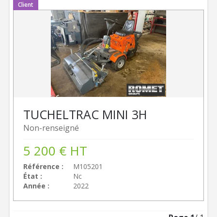
Client
TUCHEL
TRAC MINI 3H
Non-renseigné
5 200
€
HT
Référence
M105201
État
Nc
Année
2022