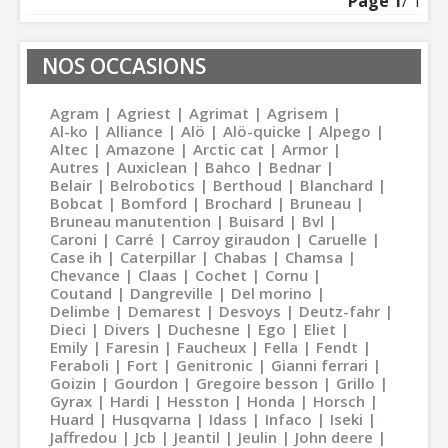
Page
1
/ 1
NOS OCCASIONS
Agram
Agriest
Agrimat
Agrisem
Al-ko
Alliance
Alö
Alö-quicke
Alpego
Altec
Amazone
Arctic cat
Armor
Autres
Auxiclean
Bahco
Bednar
Belair
Belrobotics
Berthoud
Blanchard
Bobcat
Bomford
Brochard
Bruneau
Bruneau manutention
Buisard
Bvl
Caroni
Carré
Carroy giraudon
Caruelle
Case ih
Caterpillar
Chabas
Chamsa
Chevance
Claas
Cochet
Cornu
Coutand
Dangreville
Del morino
Delimbe
Demarest
Desvoys
Deutz-fahr
Dieci
Divers
Duchesne
Ego
Eliet
Emily
Faresin
Faucheux
Fella
Fendt
Feraboli
Fort
Genitronic
Gianni ferrari
Goizin
Gourdon
Gregoire besson
Grillo
Gyrax
Hardi
Hesston
Honda
Horsch
Huard
Husqvarna
Idass
Infaco
Iseki
Jaffredou
Jcb
Jeantil
Jeulin
John deere