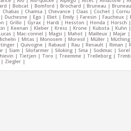
liance
Alö
Alö-quicke
Alpego
Altec
Amazone
Ar
ard
Bobcat
Bomford
Brochard
Bruneau
Bruneau
Chabas
Chamsa
Chevance
Claas
Cochet
Cornu
Duchesne
Ego
Eliet
Emily
Faresin
Faucheux
on
Grillo
Gyrax
Hardi
Hesston
Honda
Horsch
kin
Keenan
Kleber
Kress
Krone
Kubota
Kuhn
Lucas
Mac-connel
Magsi
Mahot
Mailleux
Majar
ichelin
Mitas
Monosem
Moresil
Müller
Müthing
tinger
Quivogne
Rabaud
Rau
Renault
Riman
ar
Siam
Silofarmer
Siloking
Sma
Sodimac
Sorel
hievin
Tietjen
Toro
Treemme
Trelleborg
Trimb
Ziegler