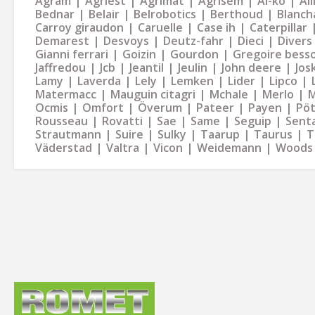
Agram
Agriest
Agrimat
Agrisem
Al-ko
Al
Bednar
Belair
Belrobotics
Berthoud
Blanch
Carroy giraudon
Caruelle
Case ih
Caterpillar
Demarest
Desvoys
Deutz-fahr
Dieci
Divers
Gianni ferrari
Goizin
Gourdon
Gregoire bess
Jaffredou
Jcb
Jeantil
Jeulin
John deere
Jos
Lamy
Laverda
Lely
Lemken
Lider
Lipco
Matermacc
Mauguin citagri
Mchale
Merlo
M
Ocmis
Omfort
Överum
Pateer
Payen
Pöt
Rousseau
Rovatti
Sae
Same
Seguip
Sent
Strautmann
Suire
Sulky
Taarup
Taurus
T
Väderstad
Valtra
Vicon
Weidemann
Woods