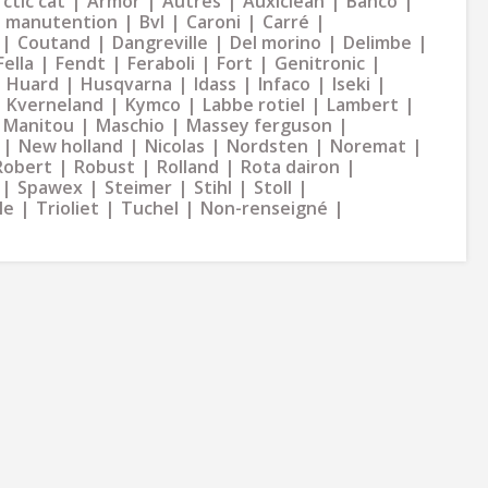
ctic cat
Armor
Autres
Auxiclean
Bahco
 manutention
Bvl
Caroni
Carré
Coutand
Dangreville
Del morino
Delimbe
Fella
Fendt
Feraboli
Fort
Genitronic
Huard
Husqvarna
Idass
Infaco
Iseki
Kverneland
Kymco
Labbe rotiel
Lambert
Manitou
Maschio
Massey ferguson
New holland
Nicolas
Nordsten
Noremat
Robert
Robust
Rolland
Rota dairon
Spawex
Steimer
Stihl
Stoll
le
Trioliet
Tuchel
Non-renseigné