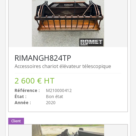
RIMAN
GH824TP
Accessoires chariot élévateur télescopique
2 600
€
HT
Référence
M210000412
État
Bon état
Année
2020
Client