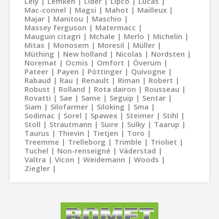
Lely
Lemken
Lider
Lipco
Lucas
Mac-connel
Magsi
Mahot
Mailleux
Majar
Manitou
Maschio
Massey ferguson
Matermacc
Mauguin citagri
Mchale
Merlo
Michelin
Mitas
Monosem
Moresil
Müller
Müthing
New holland
Nicolas
Nordsten
Noremat
Ocmis
Omfort
Överum
Pateer
Payen
Pöttinger
Quivogne
Rabaud
Rau
Renault
Riman
Robert
Robust
Rolland
Rota dairon
Rousseau
Rovatti
Sae
Same
Seguip
Sentar
Siam
Silofarmer
Siloking
Sma
Sodimac
Sorel
Spawex
Steimer
Stihl
Stoll
Strautmann
Suire
Sulky
Taarup
Taurus
Thievin
Tietjen
Toro
Treemme
Trelleborg
Trimble
Trioliet
Tuchel
Non-renseigné
Väderstad
Valtra
Vicon
Weidemann
Woods
Ziegler