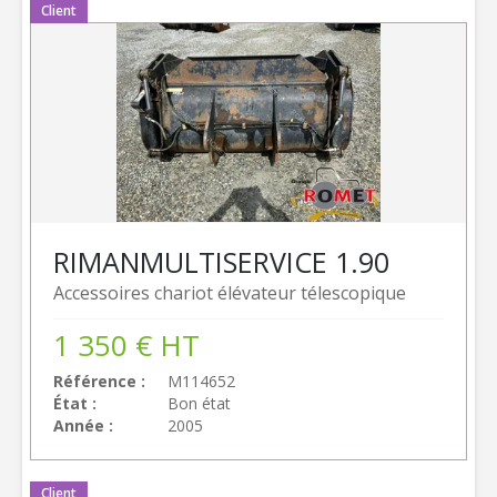
Client
RIMAN
MULTISERVICE 1.90
Accessoires chariot élévateur télescopique
1 350
€
HT
Référence
M114652
État
Bon état
Année
2005
Client