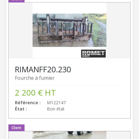
RIMAN
FF20.230
Fourche à fumier
2 200
€
HT
Référence
M122147
État
Bon état
Client