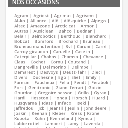
NOS OCCASIONS
Agram
Agriest
Agrimat
Agrisem
Al-ko
Alliance
Alö
Alö-quicke
Alpego
Altec
Amazone
Arctic cat
Armor
Autres
Auxiclean
Bahco
Bednar
Belair
Belrobotics
Berthoud
Blanchard
Bobcat
Bomford
Brochard
Bruneau
Bruneau manutention
Bvl
Caroni
Carré
Carroy giraudon
Caruelle
Case ih
Caterpillar
Chabas
Chamsa
Chevance
Claas
Cochet
Cornu
Coutand
Dangreville
Del morino
Delimbe
Demarest
Desvoys
Deutz-fahr
Dieci
Divers
Duchesne
Ego
Eliet
Emily
Faresin
Faucheux
Fella
Fendt
Feraboli
Fort
Genitronic
Gianni ferrari
Goizin
Gourdon
Gregoire besson
Grillo
Gyrax
Hardi
Hesston
Honda
Horsch
Huard
Husqvarna
Idass
Infaco
Iseki
Jaffredou
Jcb
Jeantil
Jeulin
John deere
Joskin
Keenan
Kleber
Kress
Krone
Kubota
Kuhn
Kverneland
Kymco
Labbe rotiel
Lambert
Lamy
Laverda