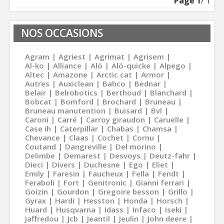
Page
1
/ 1
NOS OCCASIONS
Agram
Agriest
Agrimat
Agrisem
Al-ko
Alliance
Alö
Alö-quicke
Alpego
Altec
Amazone
Arctic cat
Armor
Autres
Auxiclean
Bahco
Bednar
Belair
Belrobotics
Berthoud
Blanchard
Bobcat
Bomford
Brochard
Bruneau
Bruneau manutention
Buisard
Bvl
Caroni
Carré
Carroy giraudon
Caruelle
Case ih
Caterpillar
Chabas
Chamsa
Chevance
Claas
Cochet
Cornu
Coutand
Dangreville
Del morino
Delimbe
Demarest
Desvoys
Deutz-fahr
Dieci
Divers
Duchesne
Ego
Eliet
Emily
Faresin
Faucheux
Fella
Fendt
Feraboli
Fort
Genitronic
Gianni ferrari
Goizin
Gourdon
Gregoire besson
Grillo
Gyrax
Hardi
Hesston
Honda
Horsch
Huard
Husqvarna
Idass
Infaco
Iseki
Jaffredou
Jcb
Jeantil
Jeulin
John deere