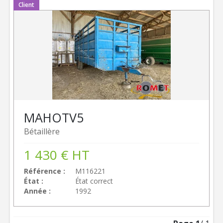
Client
MAHOT
V5
Bétaillère
1 430
€
HT
Référence
M116221
État
État correct
Année
1992