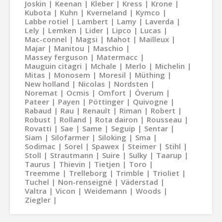
Joskin
Keenan
Kleber
Kress
Krone
Kubota
Kuhn
Kverneland
Kymco
Labbe rotiel
Lambert
Lamy
Laverda
Lely
Lemken
Lider
Lipco
Lucas
Mac-connel
Magsi
Mahot
Mailleux
Majar
Manitou
Maschio
Massey ferguson
Matermacc
Mauguin citagri
Mchale
Merlo
Michelin
Mitas
Monosem
Moresil
Müthing
New holland
Nicolas
Nordsten
Noremat
Ocmis
Omfort
Överum
Pateer
Payen
Pöttinger
Quivogne
Rabaud
Rau
Renault
Riman
Robert
Robust
Rolland
Rota dairon
Rousseau
Rovatti
Sae
Same
Seguip
Sentar
Siam
Silofarmer
Siloking
Sma
Sodimac
Sorel
Spawex
Steimer
Stihl
Stoll
Strautmann
Suire
Sulky
Taarup
Taurus
Thievin
Tietjen
Toro
Treemme
Trelleborg
Trimble
Trioliet
Tuchel
Non-renseigné
Väderstad
Valtra
Vicon
Weidemann
Woods
Ziegler