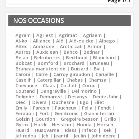
Page
1
/ 1
NOS OCCASIONS
Agram
Agriest
Agrimat
Agrisem
Al-ko
Alliance
Alö
Alö-quicke
Alpego
Altec
Amazone
Arctic cat
Armor
Autres
Auxiclean
Bahco
Bednar
Belair
Belrobotics
Berthoud
Blanchard
Bobcat
Bomford
Brochard
Bruneau
Bruneau manutention
Buisard
Bvl
Caroni
Carré
Carroy giraudon
Caruelle
Case ih
Caterpillar
Chabas
Chamsa
Chevance
Claas
Cochet
Cornu
Coutand
Dangreville
Del morino
Delimbe
Demarest
Desvoys
Deutz-fahr
Dieci
Divers
Duchesne
Ego
Eliet
Emily
Faresin
Faucheux
Fella
Fendt
Feraboli
Fort
Genitronic
Gianni ferrari
Goizin
Gourdon
Gregoire besson
Grillo
Gyrax
Hardi
Hesston
Honda
Horsch
Huard
Husqvarna
Idass
Infaco
Iseki
Jaffredou
Jcb
Jeantil
Jeulin
John deere