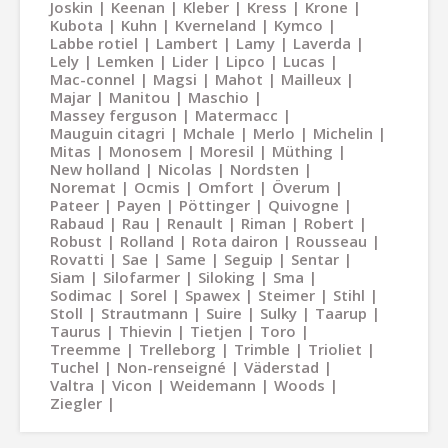
Joskin
Keenan
Kleber
Kress
Krone
Kubota
Kuhn
Kverneland
Kymco
Labbe rotiel
Lambert
Lamy
Laverda
Lely
Lemken
Lider
Lipco
Lucas
Mac-connel
Magsi
Mahot
Mailleux
Majar
Manitou
Maschio
Massey ferguson
Matermacc
Mauguin citagri
Mchale
Merlo
Michelin
Mitas
Monosem
Moresil
Müthing
New holland
Nicolas
Nordsten
Noremat
Ocmis
Omfort
Överum
Pateer
Payen
Pöttinger
Quivogne
Rabaud
Rau
Renault
Riman
Robert
Robust
Rolland
Rota dairon
Rousseau
Rovatti
Sae
Same
Seguip
Sentar
Siam
Silofarmer
Siloking
Sma
Sodimac
Sorel
Spawex
Steimer
Stihl
Stoll
Strautmann
Suire
Sulky
Taarup
Taurus
Thievin
Tietjen
Toro
Treemme
Trelleborg
Trimble
Trioliet
Tuchel
Non-renseigné
Väderstad
Valtra
Vicon
Weidemann
Woods
Ziegler