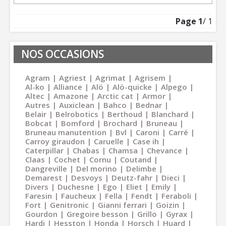
Page
1
/ 1
NOS OCCASIONS
Agram
Agriest
Agrimat
Agrisem
Al-ko
Alliance
Alö
Alö-quicke
Alpego
Altec
Amazone
Arctic cat
Armor
Autres
Auxiclean
Bahco
Bednar
Belair
Belrobotics
Berthoud
Blanchard
Bobcat
Bomford
Brochard
Bruneau
Bruneau manutention
Bvl
Caroni
Carré
Carroy giraudon
Caruelle
Case ih
Caterpillar
Chabas
Chamsa
Chevance
Claas
Cochet
Cornu
Coutand
Dangreville
Del morino
Delimbe
Demarest
Desvoys
Deutz-fahr
Dieci
Divers
Duchesne
Ego
Eliet
Emily
Faresin
Faucheux
Fella
Fendt
Feraboli
Fort
Genitronic
Gianni ferrari
Goizin
Gourdon
Gregoire besson
Grillo
Gyrax
Hardi
Hesston
Honda
Horsch
Huard