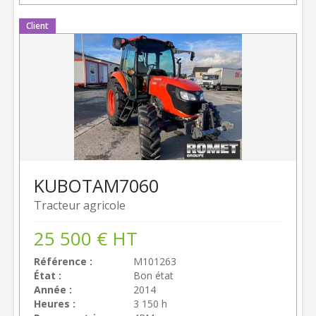
Client
KUBOTA
M7060
Tracteur agricole
25 500
€
HT
Référence
M101263
État
Bon état
Année
2014
Heures
3 150 h