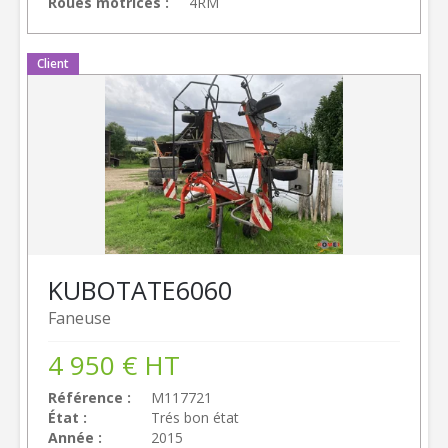
Roues motrices
4RM
Client
KUBOTA
TE6060
Faneuse
4 950
€
HT
Référence
M117721
État
Trés bon état
Année
2015