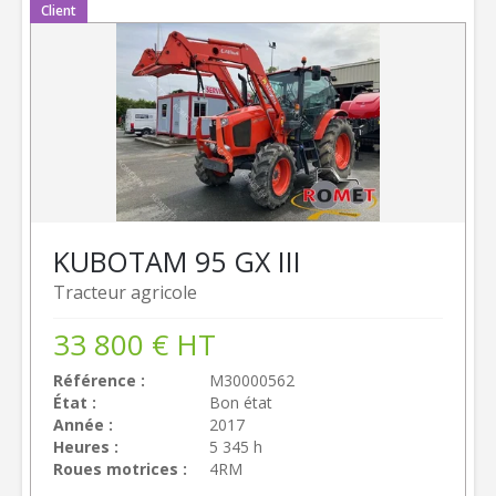
Client
KUBOTA
M 95 GX III
Tracteur agricole
33 800
€
HT
Référence
M30000562
État
Bon état
Année
2017
Heures
5 345 h
Roues motrices
4RM