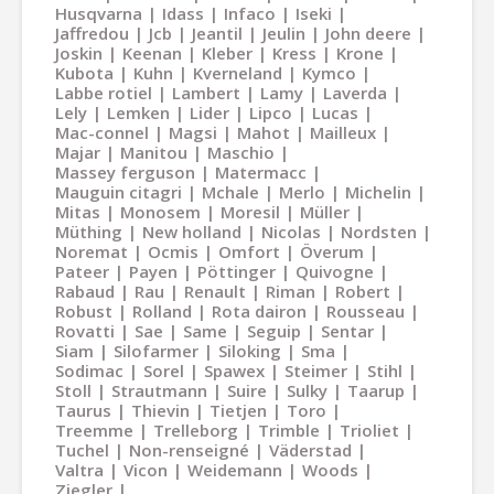
Husqvarna
Idass
Infaco
Iseki
Jaffredou
Jcb
Jeantil
Jeulin
John deere
Joskin
Keenan
Kleber
Kress
Krone
Kubota
Kuhn
Kverneland
Kymco
Labbe rotiel
Lambert
Lamy
Laverda
Lely
Lemken
Lider
Lipco
Lucas
Mac-connel
Magsi
Mahot
Mailleux
Majar
Manitou
Maschio
Massey ferguson
Matermacc
Mauguin citagri
Mchale
Merlo
Michelin
Mitas
Monosem
Moresil
Müller
Müthing
New holland
Nicolas
Nordsten
Noremat
Ocmis
Omfort
Överum
Pateer
Payen
Pöttinger
Quivogne
Rabaud
Rau
Renault
Riman
Robert
Robust
Rolland
Rota dairon
Rousseau
Rovatti
Sae
Same
Seguip
Sentar
Siam
Silofarmer
Siloking
Sma
Sodimac
Sorel
Spawex
Steimer
Stihl
Stoll
Strautmann
Suire
Sulky
Taarup
Taurus
Thievin
Tietjen
Toro
Treemme
Trelleborg
Trimble
Trioliet
Tuchel
Non-renseigné
Väderstad
Valtra
Vicon
Weidemann
Woods
Ziegler