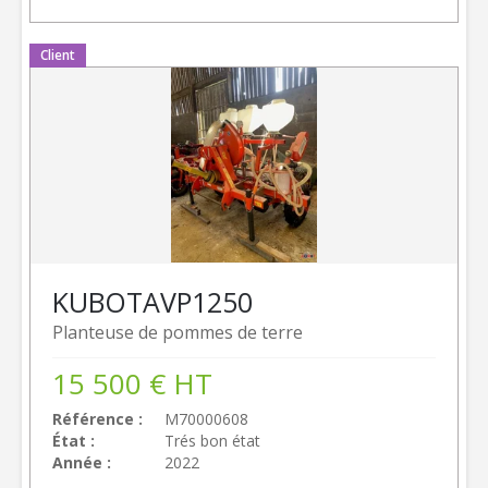
Client
KUBOTA
VP1250
Planteuse de pommes de terre
15 500
€
HT
Référence
M70000608
État
Trés bon état
Année
2022