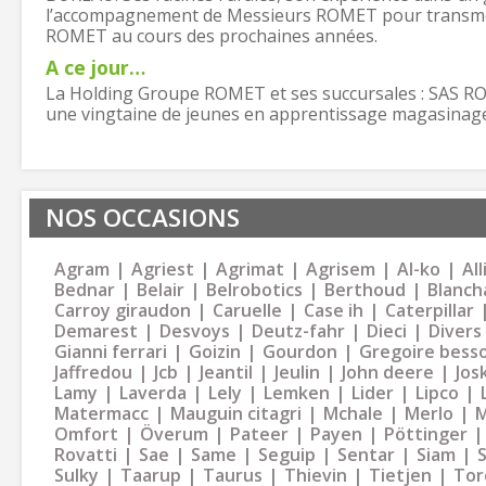
l’accompagnement de Messieurs ROMET pour transmett
ROMET au cours des prochaines années.
A ce jour…
La Holding Groupe ROMET et ses succursales : SAS 
une vingtaine de jeunes en apprentissage magasinage
NOS OCCASIONS
Agram
Agriest
Agrimat
Agrisem
Al-ko
Al
Bednar
Belair
Belrobotics
Berthoud
Blanch
Carroy giraudon
Caruelle
Case ih
Caterpillar
Demarest
Desvoys
Deutz-fahr
Dieci
Divers
Gianni ferrari
Goizin
Gourdon
Gregoire bess
Jaffredou
Jcb
Jeantil
Jeulin
John deere
Jos
Lamy
Laverda
Lely
Lemken
Lider
Lipco
Matermacc
Mauguin citagri
Mchale
Merlo
M
Omfort
Överum
Pateer
Payen
Pöttinger
Rovatti
Sae
Same
Seguip
Sentar
Siam
Sulky
Taarup
Taurus
Thievin
Tietjen
Tor