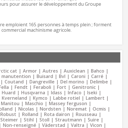
eurs pour assurer le développement du Groupe
 emploient 165 personnes à temps plein ; forment
 commercial machinisme agricole.
ctic cat
Armor
Autres
Auxiclean
Bahco
 manutention
Buisard
Bvl
Caroni
Carré
Coutand
Dangreville
Del morino
Delimbe
Fella
Fendt
Feraboli
Fort
Genitronic
Huard
Husqvarna
Idass
Infaco
Iseki
Kverneland
Kymco
Labbe rotiel
Lambert
Manitou
Maschio
Massey ferguson
olland
Nicolas
Nordsten
Noremat
Ocmis
Robust
Rolland
Rota dairon
Rousseau
Steimer
Stihl
Stoll
Strautmann
Suire
Non-renseigné
Väderstad
Valtra
Vicon