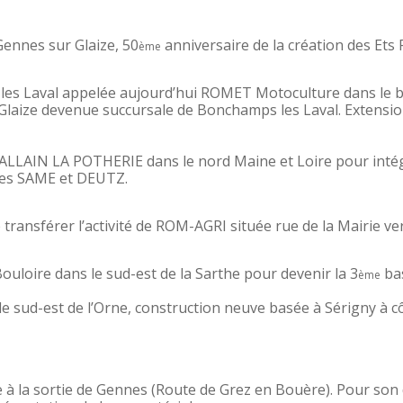
Gennes sur Glaize, 50
anniversaire de la création des Et
ème
es Laval appelée aujourd’hui ROMET Motoculture dans le but 
laize devenue succursale de Bonchamps les Laval. Extension 
HALLAIN LA POTHERIE dans le nord Maine et Loire pour intég
ques SAME et DEUTZ.
ransférer l’activité de ROM-AGRI située rue de la Mairie ver
ouloire dans le sud-est de la Sarthe pour devenir la 3
ba
ème
 sud-est de l’Orne, construction neuve basée à Sérigny à cô
le à la sortie de Gennes (Route de Grez en Bouère). Pour 