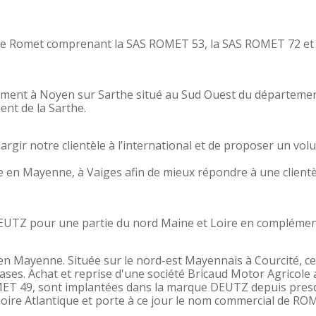
roupe Romet comprenant la SAS ROMET 53, la SAS ROMET 72 et
ement à Noyen sur Sarthe situé au Sud Ouest du département 
ent de la Sarthe.
largir notre clientèle à l’international et de proposer un vo
 en Mayenne, à Vaiges afin de mieux répondre à une client
DEUTZ pour une partie du nord Maine et Loire en complé
n Mayenne. Située sur le nord-est Mayennais à Courcité, ce
bases. Achat et reprise d'une société Bricaud Motor Agricole
OMET 49, sont implantées dans la marque DEUTZ depuis presqu
oire Atlantique et porte à ce jour le nom commercial de RO