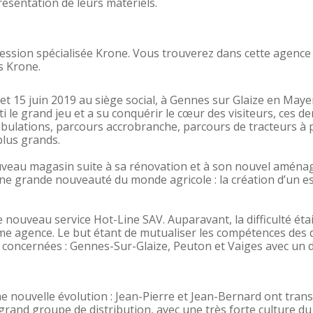
ésentation de leurs matériels.
cession spécialisée Krone. Vous trouverez dans cette agence 
s Krone.
et 15 juin 2019 au siège social, à Gennes sur Glaize en Maye
e grand jeu et a su conquérir le cœur des visiteurs, ces der
ulations, parcours accrobranche, parcours de tracteurs à péd
plus grands.
ouveau magasin suite à sa rénovation et à son nouvel aména
une grande nouveauté du monde agricole : la création d’un es
le nouveau service Hot-Line SAV. Auparavant, la difficulté é
me agence. Le but étant de mutualiser les compétences des d
 concernées : Gennes-Sur-Glaize, Peuton et Vaiges avec un
nouvelle évolution : Jean-Pierre et Jean-Bernard ont transmi
and groupe de distribution, avec une très forte culture du v