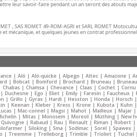
re leur savoir-faire pendant un an seront des atouts maj
ROMET , SAS ROMET 49-ROM-AGRI et SARL ROMET Motoculture
 et mécanique, et quelques jeunes en contrat professionnel
liance
Alö
Alö-quicke
Alpego
Altec
Amazone
Ar
ard
Bobcat
Bomford
Brochard
Bruneau
Bruneau
Chabas
Chamsa
Chevance
Claas
Cochet
Cornu
Duchesne
Ego
Eliet
Emily
Faresin
Faucheux
on
Grillo
Gyrax
Hardi
Hesston
Honda
Horsch
kin
Keenan
Kleber
Kress
Krone
Kubota
Kuhn
Lucas
Mac-connel
Magsi
Mahot
Mailleux
Majar
ichelin
Mitas
Monosem
Moresil
Müthing
New h
Quivogne
Rabaud
Rau
Renault
Riman
Robert
Silofarmer
Siloking
Sma
Sodimac
Sorel
Spawex
o
Treemme
Trelleborg
Trimble
Trioliet
Tuchel