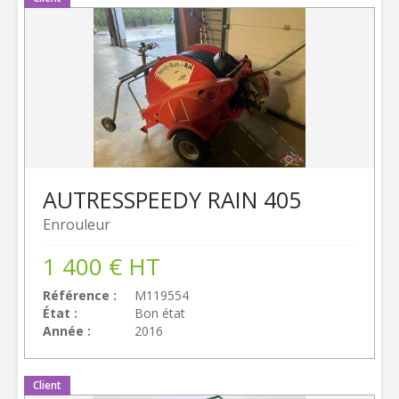
AUTRES
SPEEDY RAIN 405
Enrouleur
1 400
€
HT
Référence
M119554
État
Bon état
Année
2016
Client