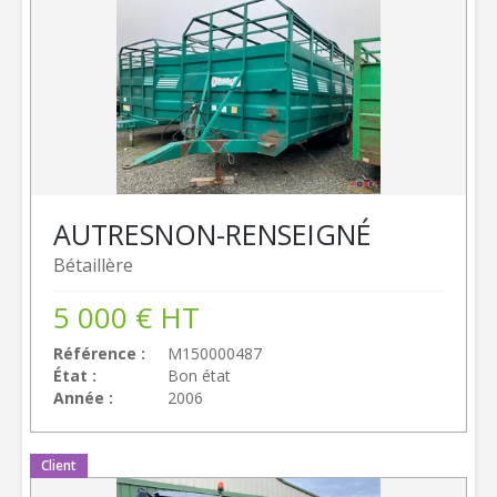
AUTRES
NON-RENSEIGNÉ
Bétaillère
5 000
€
HT
Référence
M150000487
État
Bon état
Année
2006
Client