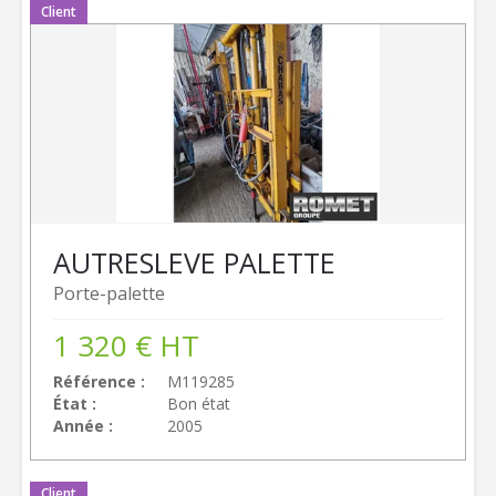
Client
AUTRES
LEVE PALETTE
Porte-palette
1 320
€
HT
Référence
M119285
État
Bon état
Année
2005
Client