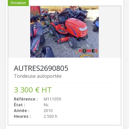
Occasion
AUTRES
2690805
Tondeuse autoportée
3 300
€
HT
Référence
M111059
État
Nc
Année
2010
Heures
2 500 h