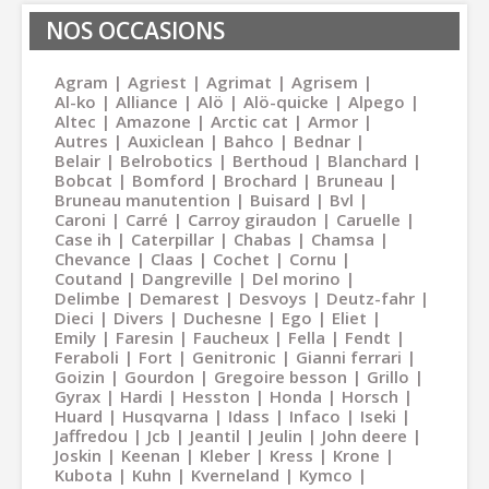
NOS OCCASIONS
Agram
Agriest
Agrimat
Agrisem
Al-ko
Alliance
Alö
Alö-quicke
Alpego
Altec
Amazone
Arctic cat
Armor
Autres
Auxiclean
Bahco
Bednar
Belair
Belrobotics
Berthoud
Blanchard
Bobcat
Bomford
Brochard
Bruneau
Bruneau manutention
Buisard
Bvl
Caroni
Carré
Carroy giraudon
Caruelle
Case ih
Caterpillar
Chabas
Chamsa
Chevance
Claas
Cochet
Cornu
Coutand
Dangreville
Del morino
Delimbe
Demarest
Desvoys
Deutz-fahr
Dieci
Divers
Duchesne
Ego
Eliet
Emily
Faresin
Faucheux
Fella
Fendt
Feraboli
Fort
Genitronic
Gianni ferrari
Goizin
Gourdon
Gregoire besson
Grillo
Gyrax
Hardi
Hesston
Honda
Horsch
Huard
Husqvarna
Idass
Infaco
Iseki
Jaffredou
Jcb
Jeantil
Jeulin
John deere
Joskin
Keenan
Kleber
Kress
Krone
Kubota
Kuhn
Kverneland
Kymco