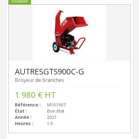
Occasion
AUTRES
GTS900C-G
Broyeur de branches
1 980
€
HT
Référence
M101907
État
Bon état
Année
2021
Heures
1 h