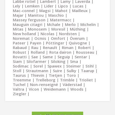
Labbe rotiel
Lambert
Lamy
Laverda
Lely
Lemken
Lider
Lipco
Lucas
Mac-connel
Magsi
Mahot
Mailleux
Majar
Manitou
Maschio
Massey ferguson
Matermacc
Mauguin citagri
Mchale
Merlo
Michelin
Mitas
Monosem
Moresil
Müthing
New holland
Nicolas
Nordsten
Noremat
Ocmis
Omfort
Överum
Pateer
Payen
Pöttinger
Quivogne
Rabaud
Rau
Renault
Riman
Robert
Robust
Rolland
Rota dairon
Rousseau
Rovatti
Sae
Same
Seguip
Sentar
Siam
Silofarmer
Siloking
Sma
Sodimac
Sorel
Spawex
Steimer
Stihl
Stoll
Strautmann
Suire
Sulky
Taarup
Taurus
Thievin
Tietjen
Toro
Treemme
Trelleborg
Trimble
Trioliet
Tuchel
Non-renseigné
Väderstad
Valtra
Vicon
Weidemann
Woods
Ziegler