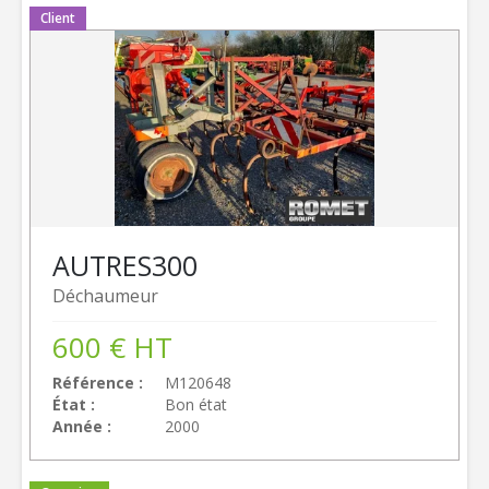
Client
AUTRES
300
Déchaumeur
600
€
HT
Référence
M120648
État
Bon état
Année
2000