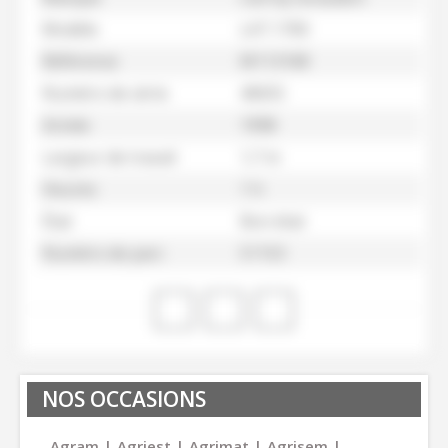
Modèle
LAT.1700
Référence
M113168
Numéro de série
40655
Année
1998
Largeur de travail
1,7 m
Heures
1 h
État
Bon état
Numéro de parc
51153
NOS OCCASIONS
Agram
Agriest
Agrimat
Agrisem