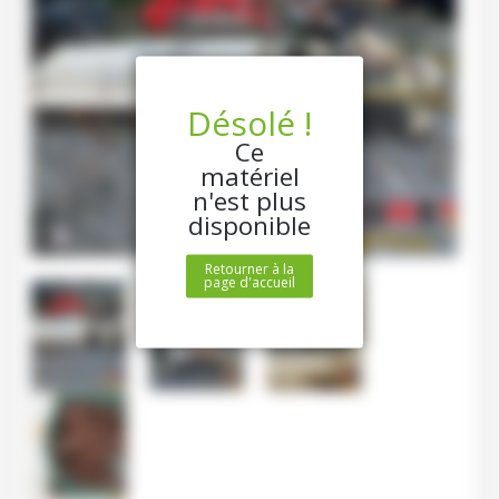
Désolé !
Ce
matériel
n'est plus
disponible
Retourner à la
page d'accueil