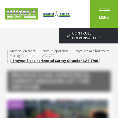
MENU
CONTRÔLE
PULVÉRISATEUR
Matériel en stock
Broyeur, épareuse
Broyeur à axe horizontal
Carroy Giraudon
LAT.1700
Broyeur à axe horizontal Carroy Giraudon LAT.1700
BROYEUR À AXE HORIZONTAL
CARROY GIRAUDON
LAT.1700
#M113168
Client