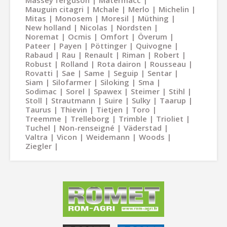
Massey ferguson
Matermacc
Mauguin citagri
Mchale
Merlo
Michelin
Mitas
Monosem
Moresil
Müthing
New holland
Nicolas
Nordsten
Noremat
Ocmis
Omfort
Överum
Pateer
Payen
Pöttinger
Quivogne
Rabaud
Rau
Renault
Riman
Robert
Robust
Rolland
Rota dairon
Rousseau
Rovatti
Sae
Same
Seguip
Sentar
Siam
Silofarmer
Siloking
Sma
Sodimac
Sorel
Spawex
Steimer
Stihl
Stoll
Strautmann
Suire
Sulky
Taarup
Taurus
Thievin
Tietjen
Toro
Treemme
Trelleborg
Trimble
Trioliet
Tuchel
Non-renseigné
Väderstad
Valtra
Vicon
Weidemann
Woods
Ziegler