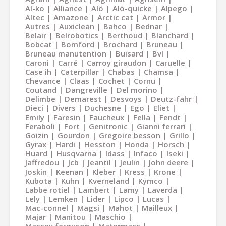
Al-ko
Alliance
Alö
Alö-quicke
Alpego
Altec
Amazone
Arctic cat
Armor
Autres
Auxiclean
Bahco
Bednar
Belair
Belrobotics
Berthoud
Blanchard
Bobcat
Bomford
Brochard
Bruneau
Bruneau manutention
Buisard
Bvl
Caroni
Carré
Carroy giraudon
Caruelle
Case ih
Caterpillar
Chabas
Chamsa
Chevance
Claas
Cochet
Cornu
Coutand
Dangreville
Del morino
Delimbe
Demarest
Desvoys
Deutz-fahr
Dieci
Divers
Duchesne
Ego
Eliet
Emily
Faresin
Faucheux
Fella
Fendt
Feraboli
Fort
Genitronic
Gianni ferrari
Goizin
Gourdon
Gregoire besson
Grillo
Gyrax
Hardi
Hesston
Honda
Horsch
Huard
Husqvarna
Idass
Infaco
Iseki
Jaffredou
Jcb
Jeantil
Jeulin
John deere
Joskin
Keenan
Kleber
Kress
Krone
Kubota
Kuhn
Kverneland
Kymco
Labbe rotiel
Lambert
Lamy
Laverda
Lely
Lemken
Lider
Lipco
Lucas
Mac-connel
Magsi
Mahot
Mailleux
Majar
Manitou
Maschio