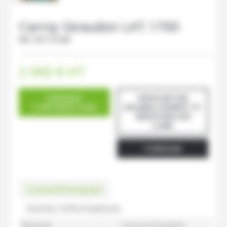
Carroy Giraudon
LAT.1700
Ref.
M113168
2 000
€
HT
DEMANDE
PROPOSÉ PAR
D'INFORMATIONS
DELIMELE ROBERT ST
SEBASTIEN SUR
LOIRE
ITINÉRAIRE
Caractéristiques
Autres informations
Marque
Carroy Giraudon