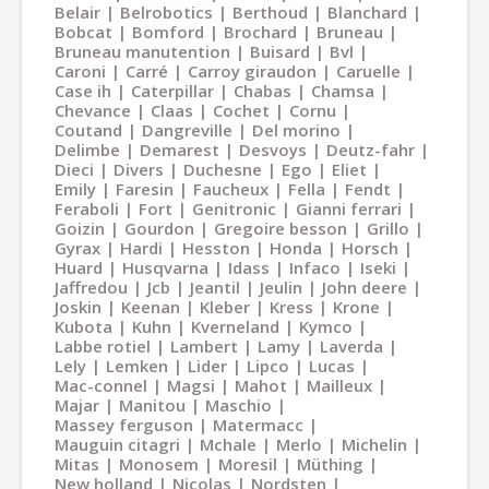
Belair
Belrobotics
Berthoud
Blanchard
Bobcat
Bomford
Brochard
Bruneau
Bruneau manutention
Buisard
Bvl
Caroni
Carré
Carroy giraudon
Caruelle
Case ih
Caterpillar
Chabas
Chamsa
Chevance
Claas
Cochet
Cornu
Coutand
Dangreville
Del morino
Delimbe
Demarest
Desvoys
Deutz-fahr
Dieci
Divers
Duchesne
Ego
Eliet
Emily
Faresin
Faucheux
Fella
Fendt
Feraboli
Fort
Genitronic
Gianni ferrari
Goizin
Gourdon
Gregoire besson
Grillo
Gyrax
Hardi
Hesston
Honda
Horsch
Huard
Husqvarna
Idass
Infaco
Iseki
Jaffredou
Jcb
Jeantil
Jeulin
John deere
Joskin
Keenan
Kleber
Kress
Krone
Kubota
Kuhn
Kverneland
Kymco
Labbe rotiel
Lambert
Lamy
Laverda
Lely
Lemken
Lider
Lipco
Lucas
Mac-connel
Magsi
Mahot
Mailleux
Majar
Manitou
Maschio
Massey ferguson
Matermacc
Mauguin citagri
Mchale
Merlo
Michelin
Mitas
Monosem
Moresil
Müthing
New holland
Nicolas
Nordsten