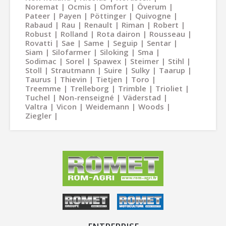
Noremat
Ocmis
Omfort
Överum
Pateer
Payen
Pöttinger
Quivogne
Rabaud
Rau
Renault
Riman
Robert
Robust
Rolland
Rota dairon
Rousseau
Rovatti
Sae
Same
Seguip
Sentar
Siam
Silofarmer
Siloking
Sma
Sodimac
Sorel
Spawex
Steimer
Stihl
Stoll
Strautmann
Suire
Sulky
Taarup
Taurus
Thievin
Tietjen
Toro
Treemme
Trelleborg
Trimble
Trioliet
Tuchel
Non-renseigné
Väderstad
Valtra
Vicon
Weidemann
Woods
Ziegler