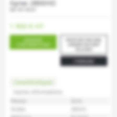
Gyrax
2800HD
Ref.
M116541
1 900
€
HT
DEMANDE
PROPOSÉ PAR EARL
D'INFORMATIONS
LEMANS NOYANT
VILLAGES
ITINÉRAIRE
Caractéristiques
Autres informations
Marque
Gyrax
Modèle
2800HD