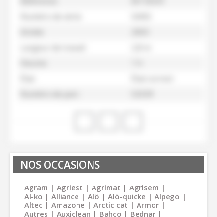
Référence
M116541
Numéro de série
SANS
Année
2003
Largeur de travail
2,8 m
Heures
1 h
État
État correct
Numéro de parc
52539
NOS OCCASIONS
Agram
Agriest
Agrimat
Agrisem
Al-ko
Alliance
Alö
Alö-quicke
Alpego
Altec
Amazone
Arctic cat
Armor
Autres
Auxiclean
Bahco
Bednar