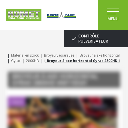
MENU
CONTRÔLE
PULVÉRISATEUR
Matériel en stock
Broyeur, épareuse
Broyeur à axe horizontal
Gyrax
2800HD
Broyeur à axe horizontal Gyrax 2800HD
BROYEUR À AXE HORIZONTAL
GYRAX
2800HD
#M116541
Client