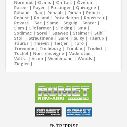
Noremat
Ocmis
Omfort
Överum
Pateer
Payen
Pöttinger
Quivogne
Rabaud
Rau
Renault
Riman
Robert
Robust
Rolland
Rota dairon
Rousseau
Rovatti
Sae
Same
Seguip
Sentar
Siam
Silofarmer
Siloking
Sma
Sodimac
Sorel
Spawex
Steimer
Stihl
Stoll
Strautmann
Suire
Sulky
Taarup
Taurus
Thievin
Tietjen
Toro
Treemme
Trelleborg
Trimble
Trioliet
Tuchel
Non-renseigné
Väderstad
Valtra
Vicon
Weidemann
Woods
Ziegler
ENTREPRISE