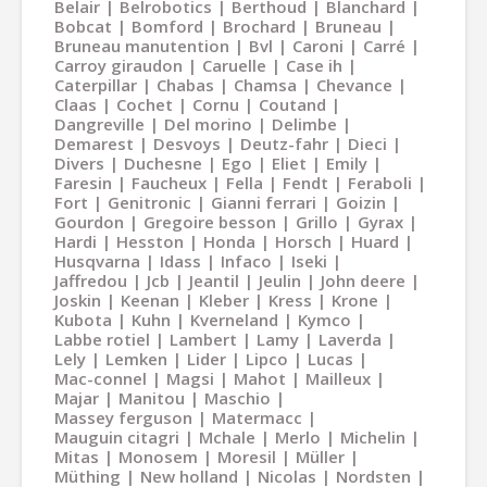
Belair
Belrobotics
Berthoud
Blanchard
Bobcat
Bomford
Brochard
Bruneau
Bruneau manutention
Bvl
Caroni
Carré
Carroy giraudon
Caruelle
Case ih
Caterpillar
Chabas
Chamsa
Chevance
Claas
Cochet
Cornu
Coutand
Dangreville
Del morino
Delimbe
Demarest
Desvoys
Deutz-fahr
Dieci
Divers
Duchesne
Ego
Eliet
Emily
Faresin
Faucheux
Fella
Fendt
Feraboli
Fort
Genitronic
Gianni ferrari
Goizin
Gourdon
Gregoire besson
Grillo
Gyrax
Hardi
Hesston
Honda
Horsch
Huard
Husqvarna
Idass
Infaco
Iseki
Jaffredou
Jcb
Jeantil
Jeulin
John deere
Joskin
Keenan
Kleber
Kress
Krone
Kubota
Kuhn
Kverneland
Kymco
Labbe rotiel
Lambert
Lamy
Laverda
Lely
Lemken
Lider
Lipco
Lucas
Mac-connel
Magsi
Mahot
Mailleux
Majar
Manitou
Maschio
Massey ferguson
Matermacc
Mauguin citagri
Mchale
Merlo
Michelin
Mitas
Monosem
Moresil
Müller
Müthing
New holland
Nicolas
Nordsten