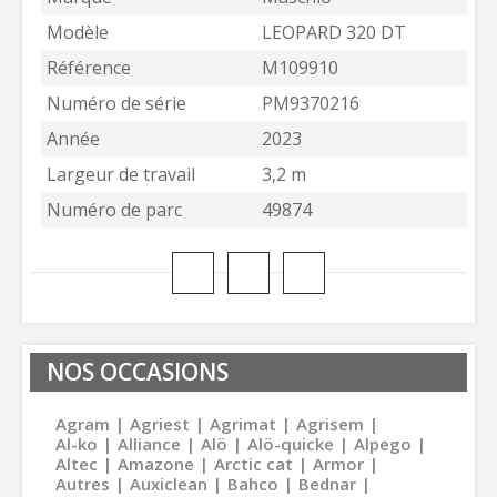
Modèle
LEOPARD 320 DT
Référence
M109910
Numéro de série
PM9370216
Année
2023
Largeur de travail
3,2 m
Numéro de parc
49874
NOS OCCASIONS
Agram
Agriest
Agrimat
Agrisem
Al-ko
Alliance
Alö
Alö-quicke
Alpego
Altec
Amazone
Arctic cat
Armor
Autres
Auxiclean
Bahco
Bednar