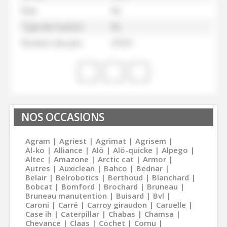
État
Nc
Type de traction
Nc
Numéro de parc
47291
NOS OCCASIONS
Agram
Agriest
Agrimat
Agrisem
Al-ko
Alliance
Alö
Alö-quicke
Alpego
Altec
Amazone
Arctic cat
Armor
Autres
Auxiclean
Bahco
Bednar
Belair
Belrobotics
Berthoud
Blanchard
Bobcat
Bomford
Brochard
Bruneau
Bruneau manutention
Buisard
Bvl
Caroni
Carré
Carroy giraudon
Caruelle
Case ih
Caterpillar
Chabas
Chamsa
Chevance
Claas
Cochet
Cornu