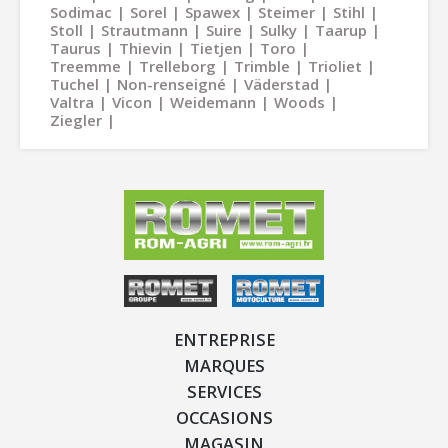
Sodimac
Sorel
Spawex
Steimer
Stihl
Stoll
Strautmann
Suire
Sulky
Taarup
Taurus
Thievin
Tietjen
Toro
Treemme
Trelleborg
Trimble
Trioliet
Tuchel
Non-renseigné
Väderstad
Valtra
Vicon
Weidemann
Woods
Ziegler
ENTREPRISE
MARQUES
SERVICES
OCCASIONS
MAGASIN