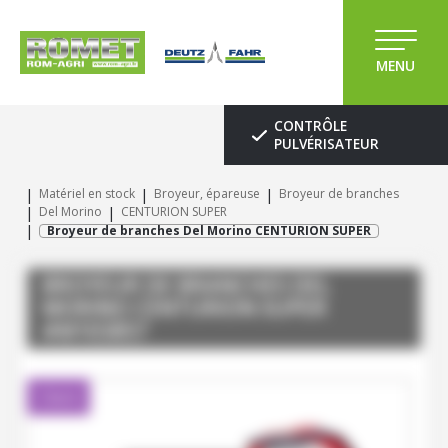
MENU
CONTRÔLE
PULVÉRISATEUR
Matériel en stock
Broyeur, épareuse
Broyeur de branches
Del Morino
CENTURION SUPER
Broyeur de branches Del Morino CENTURION SUPER
BROYEUR DE BRANCHES
DEL
MORINO
CENTURION SUPER
#M103857
Client