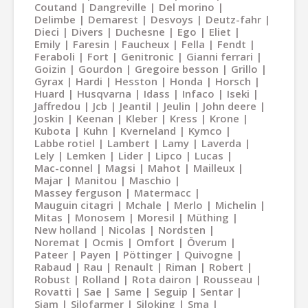
Coutand
Dangreville
Del morino
Delimbe
Demarest
Desvoys
Deutz-fahr
Dieci
Divers
Duchesne
Ego
Eliet
Emily
Faresin
Faucheux
Fella
Fendt
Feraboli
Fort
Genitronic
Gianni ferrari
Goizin
Gourdon
Gregoire besson
Grillo
Gyrax
Hardi
Hesston
Honda
Horsch
Huard
Husqvarna
Idass
Infaco
Iseki
Jaffredou
Jcb
Jeantil
Jeulin
John deere
Joskin
Keenan
Kleber
Kress
Krone
Kubota
Kuhn
Kverneland
Kymco
Labbe rotiel
Lambert
Lamy
Laverda
Lely
Lemken
Lider
Lipco
Lucas
Mac-connel
Magsi
Mahot
Mailleux
Majar
Manitou
Maschio
Massey ferguson
Matermacc
Mauguin citagri
Mchale
Merlo
Michelin
Mitas
Monosem
Moresil
Müthing
New holland
Nicolas
Nordsten
Noremat
Ocmis
Omfort
Överum
Pateer
Payen
Pöttinger
Quivogne
Rabaud
Rau
Renault
Riman
Robert
Robust
Rolland
Rota dairon
Rousseau
Rovatti
Sae
Same
Seguip
Sentar
Siam
Silofarmer
Siloking
Sma