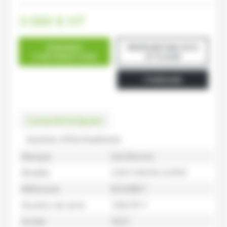
3 000
€
HT
DEMANDE
PROPOSÉ PAR CH15
D'INFORMATIONS
ST FLOUR
ITINÉRAIRE
Caractéristiques
Autres informations
Marque
Del Morino
Modèle
CENTURION SUPER
Référence
M103857
Numéro de série
190570*1
Année
2022