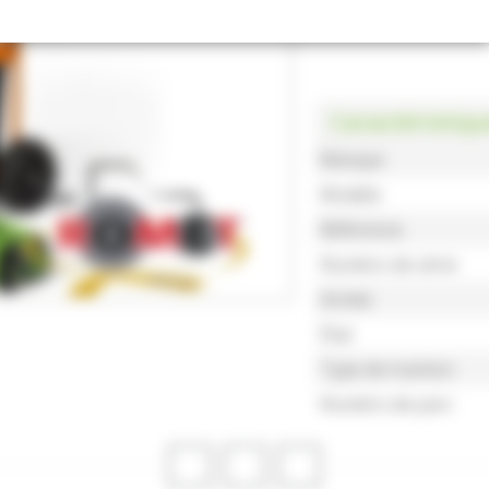
Caractéristiqu
Marque
Modèle
Référence
Numéro de série
Année
État
Type de traction
Numéro de parc