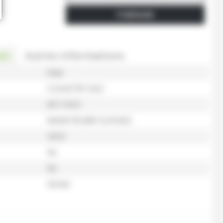
ITINÉRAIRE
es
Autres informations
Eliet
COUNTRY EGO
M111021
MA0010538012241063
2023
Nc
Nc
50342