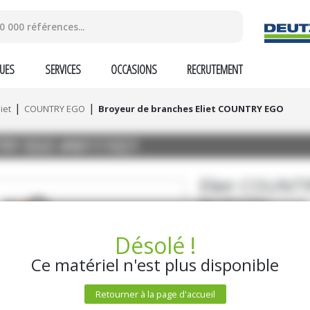
UES
SERVICES
OCCASIONS
RECRUTEMENT
liet
COUNTRY EGO
Broyeur de branches Eliet COUNTRY EGO
RY EGO
#M111021
Eliet
COUNTR
Ref.
M111021
Désolé !
1 650
€
HT
Ce matériel n'est plus disponible
DEMANDE D'INF
Retourner à la page d'accueil