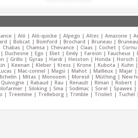
liance
Alö
Alö-quicke
Alpego
Altec
Amazone
Ar
ard
Bobcat
Bomford
Brochard
Bruneau
Bruneau
Chabas
Chamsa
Chevance
Claas
Cochet
Cornu
Duchesne
Ego
Eliet
Emily
Faresin
Faucheux
on
Grillo
Gyrax
Hardi
Hesston
Honda
Horsch
kin
Keenan
Kleber
Kress
Krone
Kubota
Kuhn
Lucas
Mac-connel
Magsi
Mahot
Mailleux
Majar
ichelin
Mitas
Monosem
Moresil
Müthing
New h
Quivogne
Rabaud
Rau
Renault
Riman
Robert
Silofarmer
Siloking
Sma
Sodimac
Sorel
Spawex
o
Treemme
Trelleborg
Trimble
Trioliet
Tuchel