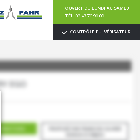
OUVERT DU LUNDI AU SAMEDI
TÉL. 02.43.70.90.00
CONTRÔLE PULVÉRISATEUR
Y EGO
ORMATIONS
PROPOSÉ PAR FRANCOIS OLIVIER
SCEAUX-D'ANJOU