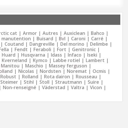
ctic cat
Armor
Autres
Auxiclean
Bahco
 manutention
Buisard
Bvl
Caroni
Carré
Coutand
Dangreville
Del morino
Delimbe
Fella
Fendt
Feraboli
Fort
Genitronic
Huard
Husqvarna
Idass
Infaco
Iseki
Kverneland
Kymco
Labbe rotiel
Lambert
Manitou
Maschio
Massey ferguson
olland
Nicolas
Nordsten
Noremat
Ocmis
Robust
Rolland
Rota dairon
Rousseau
Steimer
Stihl
Stoll
Strautmann
Suire
Non-renseigné
Väderstad
Valtra
Vicon