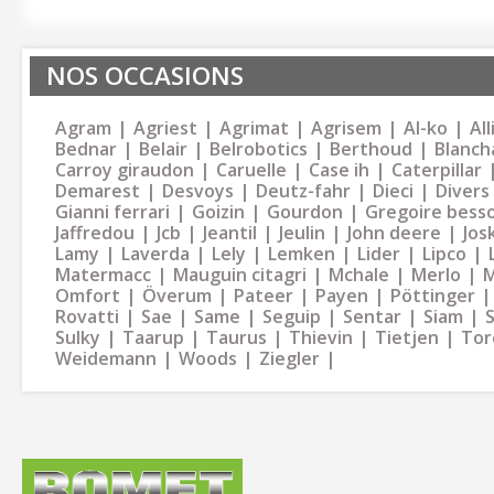
NOS OCCASIONS
Agram
Agriest
Agrimat
Agrisem
Al-ko
Al
Bednar
Belair
Belrobotics
Berthoud
Blanch
Carroy giraudon
Caruelle
Case ih
Caterpillar
Demarest
Desvoys
Deutz-fahr
Dieci
Divers
Gianni ferrari
Goizin
Gourdon
Gregoire bess
Jaffredou
Jcb
Jeantil
Jeulin
John deere
Jos
Lamy
Laverda
Lely
Lemken
Lider
Lipco
Matermacc
Mauguin citagri
Mchale
Merlo
M
Omfort
Överum
Pateer
Payen
Pöttinger
Rovatti
Sae
Same
Seguip
Sentar
Siam
Sulky
Taarup
Taurus
Thievin
Tietjen
Tor
Weidemann
Woods
Ziegler