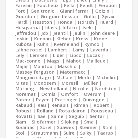
Faresin
Faucheux
Fella
Fendt
Feraboli
Fort
Genitronic
Gianni ferrari
Goizin
Gourdon
Gregoire besson
Grillo
Gyrax
Hardi
Hesston
Honda
Horsch
Huard
Husqvarna
Idass
Infaco
Iseki
Jaffredou
Jcb
Jeantil
Jeulin
John deere
Joskin
Keenan
Kleber
Kress
Krone
Kubota
Kuhn
Kverneland
Kymco
Labbe rotiel
Lambert
Lamy
Laverda
Lely
Lemken
Lider
Lipco
Lucas
Mac-connel
Magsi
Mahot
Mailleux
Majar
Manitou
Maschio
Massey ferguson
Matermacc
Mauguin citagri
Mchale
Merlo
Michelin
Mitas
Monosem
Moresil
Müller
Müthing
New holland
Nicolas
Nordsten
Noremat
Ocmis
Omfort
Överum
Pateer
Payen
Pöttinger
Quivogne
Rabaud
Rau
Renault
Riman
Robert
Robust
Rolland
Rota dairon
Rousseau
Rovatti
Sae
Same
Seguip
Sentar
Siam
Silofarmer
Siloking
Sma
Sodimac
Sorel
Spawex
Steimer
Stihl
Stoll
Strautmann
Suire
Sulky
Taarup