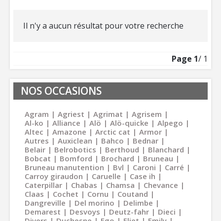
Il n'y a aucun résultat pour votre recherche
Page
1
/ 1
NOS OCCASIONS
Agram
Agriest
Agrimat
Agrisem
Al-ko
Alliance
Alö
Alö-quicke
Alpego
Altec
Amazone
Arctic cat
Armor
Autres
Auxiclean
Bahco
Bednar
Belair
Belrobotics
Berthoud
Blanchard
Bobcat
Bomford
Brochard
Bruneau
Bruneau manutention
Bvl
Caroni
Carré
Carroy giraudon
Caruelle
Case ih
Caterpillar
Chabas
Chamsa
Chevance
Claas
Cochet
Cornu
Coutand
Dangreville
Del morino
Delimbe
Demarest
Desvoys
Deutz-fahr
Dieci
Divers
Duchesne
Ego
Eliet
Emily