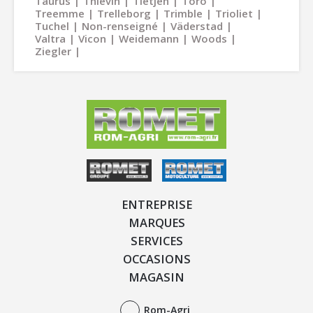
Taurus
Thievin
Tietjen
Toro
Treemme
Trelleborg
Trimble
Trioliet
Tuchel
Non-renseigné
Väderstad
Valtra
Vicon
Weidemann
Woods
Ziegler
ENTREPRISE
MARQUES
SERVICES
OCCASIONS
MAGASIN
Rom-Agri