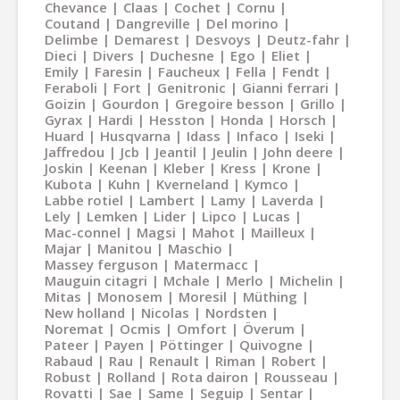
Chevance
Claas
Cochet
Cornu
Coutand
Dangreville
Del morino
Delimbe
Demarest
Desvoys
Deutz-fahr
Dieci
Divers
Duchesne
Ego
Eliet
Emily
Faresin
Faucheux
Fella
Fendt
Feraboli
Fort
Genitronic
Gianni ferrari
Goizin
Gourdon
Gregoire besson
Grillo
Gyrax
Hardi
Hesston
Honda
Horsch
Huard
Husqvarna
Idass
Infaco
Iseki
Jaffredou
Jcb
Jeantil
Jeulin
John deere
Joskin
Keenan
Kleber
Kress
Krone
Kubota
Kuhn
Kverneland
Kymco
Labbe rotiel
Lambert
Lamy
Laverda
Lely
Lemken
Lider
Lipco
Lucas
Mac-connel
Magsi
Mahot
Mailleux
Majar
Manitou
Maschio
Massey ferguson
Matermacc
Mauguin citagri
Mchale
Merlo
Michelin
Mitas
Monosem
Moresil
Müthing
New holland
Nicolas
Nordsten
Noremat
Ocmis
Omfort
Överum
Pateer
Payen
Pöttinger
Quivogne
Rabaud
Rau
Renault
Riman
Robert
Robust
Rolland
Rota dairon
Rousseau
Rovatti
Sae
Same
Seguip
Sentar