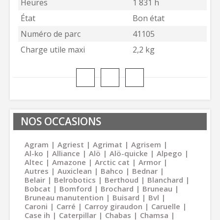
Heures
1 831 h
État
Bon état
Numéro de parc
41105
Charge utile maxi
2,2 kg
NOS OCCASIONS
Agram
Agriest
Agrimat
Agrisem
Al-ko
Alliance
Alö
Alö-quicke
Alpego
Altec
Amazone
Arctic cat
Armor
Autres
Auxiclean
Bahco
Bednar
Belair
Belrobotics
Berthoud
Blanchard
Bobcat
Bomford
Brochard
Bruneau
Bruneau manutention
Buisard
Bvl
Caroni
Carré
Carroy giraudon
Caruelle
Case ih
Caterpillar
Chabas
Chamsa