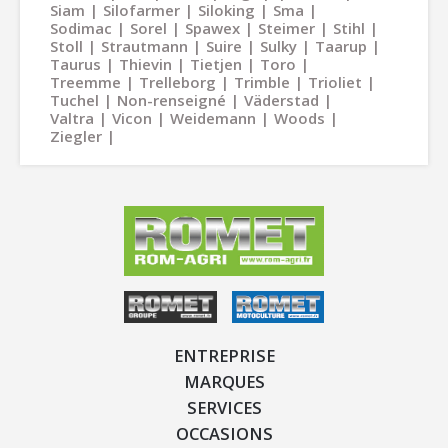
Siam
Silofarmer
Siloking
Sma
Sodimac
Sorel
Spawex
Steimer
Stihl
Stoll
Strautmann
Suire
Sulky
Taarup
Taurus
Thievin
Tietjen
Toro
Treemme
Trelleborg
Trimble
Trioliet
Tuchel
Non-renseigné
Väderstad
Valtra
Vicon
Weidemann
Woods
Ziegler
ENTREPRISE
MARQUES
SERVICES
OCCASIONS