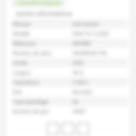
Caractéristiques
Autres informations
Marque
Kverneland
Modèle
EXACTA TL2550
Référence
M93986
Numéro de série
VN2690201745
Année
2020
Largeur
45 m
Capacité (L)
2 500 L
État
Bon état
Type épandage
Nc
Numéro de parc
43451