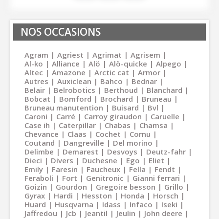
NOS OCCASIONS
Agram
Agriest
Agrimat
Agrisem
Al-ko
Alliance
Alö
Alö-quicke
Alpego
Altec
Amazone
Arctic cat
Armor
Autres
Auxiclean
Bahco
Bednar
Belair
Belrobotics
Berthoud
Blanchard
Bobcat
Bomford
Brochard
Bruneau
Bruneau manutention
Buisard
Bvl
Caroni
Carré
Carroy giraudon
Caruelle
Case ih
Caterpillar
Chabas
Chamsa
Chevance
Claas
Cochet
Cornu
Coutand
Dangreville
Del morino
Delimbe
Demarest
Desvoys
Deutz-fahr
Dieci
Divers
Duchesne
Ego
Eliet
Emily
Faresin
Faucheux
Fella
Fendt
Feraboli
Fort
Genitronic
Gianni ferrari
Goizin
Gourdon
Gregoire besson
Grillo
Gyrax
Hardi
Hesston
Honda
Horsch
Huard
Husqvarna
Idass
Infaco
Iseki
Jaffredou
Jcb
Jeantil
Jeulin
John deere