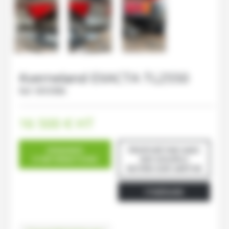
Kverneland
EXACTA TL2550
Ref.
M93986
16 500
€
HT
DEMANDE
PROPOSÉ PAR GAEC
D'INFORMATIONS
DES GOUPILS
NOYEN-SUR-SARTHE
ITINÉRAIRE