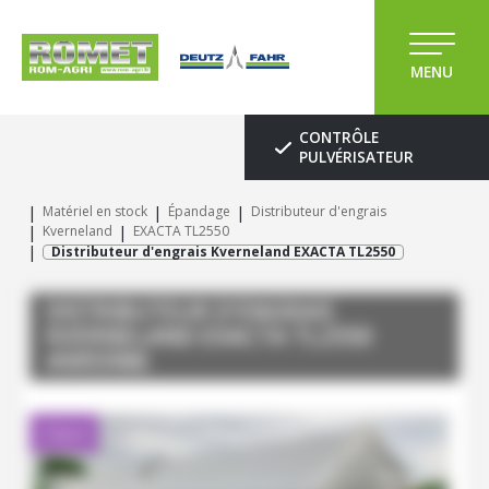
MENU
CONTRÔLE
PULVÉRISATEUR
Matériel en stock
Épandage
Distributeur d'engrais
Kverneland
EXACTA TL2550
Distributeur d'engrais Kverneland EXACTA TL2550
DISTRIBUTEUR D'ENGRAIS
KVERNELAND
EXACTA TL2550
#M93986
Client