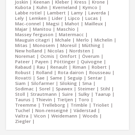
Joskin
Keenan
Kleber
Kress
Krone
Kubota
Kuhn
Kverneland
Kymco
Labbe rotiel
Lambert
Lamy
Laverda
Lely
Lemken
Lider
Lipco
Lucas
Mac-connel
Magsi
Mahot
Mailleux
Majar
Manitou
Maschio
Massey ferguson
Matermacc
Mauguin citagri
Mchale
Merlo
Michelin
Mitas
Monosem
Moresil
Müthing
New holland
Nicolas
Nordsten
Noremat
Ocmis
Omfort
Överum
Pateer
Payen
Pöttinger
Quivogne
Rabaud
Rau
Renault
Riman
Robert
Robust
Rolland
Rota dairon
Rousseau
Rovatti
Sae
Same
Seguip
Sentar
Siam
Silofarmer
Siloking
Sma
Sodimac
Sorel
Spawex
Steimer
Stihl
Stoll
Strautmann
Suire
Sulky
Taarup
Taurus
Thievin
Tietjen
Toro
Treemme
Trelleborg
Trimble
Trioliet
Tuchel
Non-renseigné
Väderstad
Valtra
Vicon
Weidemann
Woods
Ziegler