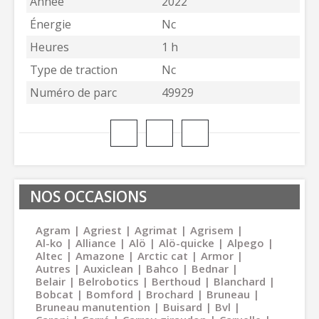
Année
2022
Énergie
Nc
Heures
1 h
Type de traction
Nc
Numéro de parc
49929
NOS OCCASIONS
Agram
Agriest
Agrimat
Agrisem
Al-ko
Alliance
Alö
Alö-quicke
Alpego
Altec
Amazone
Arctic cat
Armor
Autres
Auxiclean
Bahco
Bednar
Belair
Belrobotics
Berthoud
Blanchard
Bobcat
Bomford
Brochard
Bruneau
Bruneau manutention
Buisard
Bvl