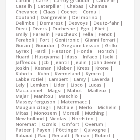
Caroni
Carré
Carroy giraudon
Caruelle
Case ih
Caterpillar
Chabas
Chamsa
Chevance
Claas
Cochet
Cornu
Coutand
Dangreville
Del morino
Delimbe
Demarest
Desvoys
Deutz-fahr
Dieci
Divers
Duchesne
Ego
Eliet
Emily
Faresin
Faucheux
Fella
Fendt
Feraboli
Fort
Genitronic
Gianni ferrari
Goizin
Gourdon
Gregoire besson
Grillo
Gyrax
Hardi
Hesston
Honda
Horsch
Huard
Husqvarna
Idass
Infaco
Iseki
Jaffredou
Jcb
Jeantil
Jeulin
John deere
Joskin
Keenan
Kleber
Kress
Krone
Kubota
Kuhn
Kverneland
Kymco
Labbe rotiel
Lambert
Lamy
Laverda
Lely
Lemken
Lider
Lipco
Lucas
Mac-connel
Magsi
Mahot
Mailleux
Majar
Manitou
Maschio
Massey ferguson
Matermacc
Mauguin citagri
Mchale
Merlo
Michelin
Mitas
Monosem
Moresil
Müthing
New holland
Nicolas
Nordsten
Noremat
Ocmis
Omfort
Överum
Pateer
Payen
Pöttinger
Quivogne
Rabaud
Rau
Renault
Riman
Robert