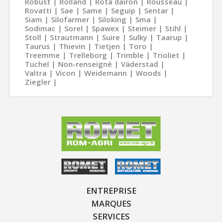
Robust
Rolland
Rota dairon
Rousseau
Rovatti
Sae
Same
Seguip
Sentar
Siam
Silofarmer
Siloking
Sma
Sodimac
Sorel
Spawex
Steimer
Stihl
Stoll
Strautmann
Suire
Sulky
Taarup
Taurus
Thievin
Tietjen
Toro
Treemme
Trelleborg
Trimble
Trioliet
Tuchel
Non-renseigné
Väderstad
Valtra
Vicon
Weidemann
Woods
Ziegler
ENTREPRISE
MARQUES
SERVICES