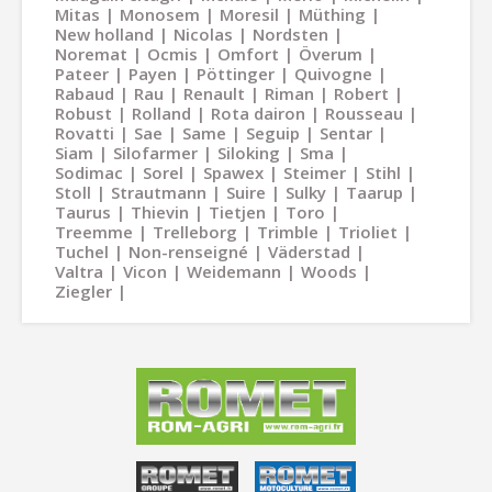
Mitas
Monosem
Moresil
Müthing
New holland
Nicolas
Nordsten
Noremat
Ocmis
Omfort
Överum
Pateer
Payen
Pöttinger
Quivogne
Rabaud
Rau
Renault
Riman
Robert
Robust
Rolland
Rota dairon
Rousseau
Rovatti
Sae
Same
Seguip
Sentar
Siam
Silofarmer
Siloking
Sma
Sodimac
Sorel
Spawex
Steimer
Stihl
Stoll
Strautmann
Suire
Sulky
Taarup
Taurus
Thievin
Tietjen
Toro
Treemme
Trelleborg
Trimble
Trioliet
Tuchel
Non-renseigné
Väderstad
Valtra
Vicon
Weidemann
Woods
Ziegler