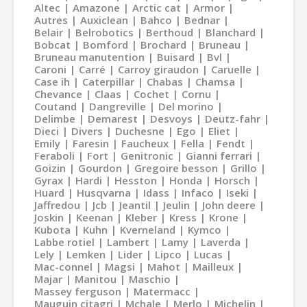
Altec
Amazone
Arctic cat
Armor
Autres
Auxiclean
Bahco
Bednar
Belair
Belrobotics
Berthoud
Blanchard
Bobcat
Bomford
Brochard
Bruneau
Bruneau manutention
Buisard
Bvl
Caroni
Carré
Carroy giraudon
Caruelle
Case ih
Caterpillar
Chabas
Chamsa
Chevance
Claas
Cochet
Cornu
Coutand
Dangreville
Del morino
Delimbe
Demarest
Desvoys
Deutz-fahr
Dieci
Divers
Duchesne
Ego
Eliet
Emily
Faresin
Faucheux
Fella
Fendt
Feraboli
Fort
Genitronic
Gianni ferrari
Goizin
Gourdon
Gregoire besson
Grillo
Gyrax
Hardi
Hesston
Honda
Horsch
Huard
Husqvarna
Idass
Infaco
Iseki
Jaffredou
Jcb
Jeantil
Jeulin
John deere
Joskin
Keenan
Kleber
Kress
Krone
Kubota
Kuhn
Kverneland
Kymco
Labbe rotiel
Lambert
Lamy
Laverda
Lely
Lemken
Lider
Lipco
Lucas
Mac-connel
Magsi
Mahot
Mailleux
Majar
Manitou
Maschio
Massey ferguson
Matermacc
Mauguin citagri
Mchale
Merlo
Michelin