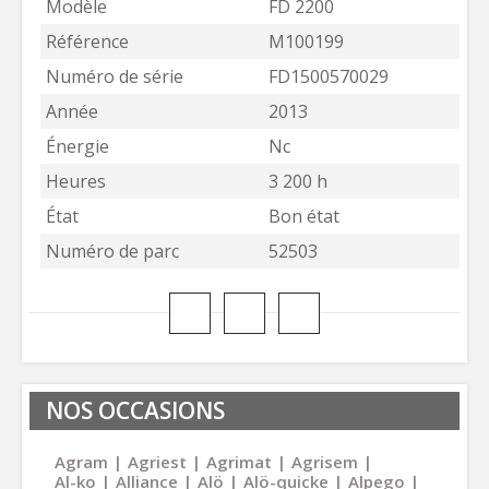
Modèle
FD 2200
Référence
M100199
Numéro de série
FD1500570029
Année
2013
Énergie
Nc
Heures
3 200 h
État
Bon état
Numéro de parc
52503
NOS OCCASIONS
Agram
Agriest
Agrimat
Agrisem
Al-ko
Alliance
Alö
Alö-quicke
Alpego