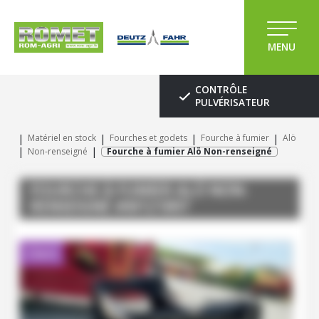
MENU
CONTRÔLE
PULVÉRISATEUR
Matériel en stock
Fourches et godets
Fourche à fumier
Alö
Non-renseigné
Fourche à fumier Alö Non-renseigné
FOURCHE À FUMIER
ALÖ
NON-
RENSEIGNÉ
#M121897
Client