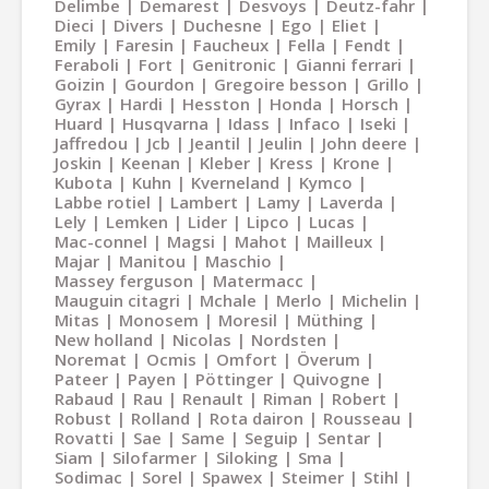
Delimbe
Demarest
Desvoys
Deutz-fahr
Dieci
Divers
Duchesne
Ego
Eliet
Emily
Faresin
Faucheux
Fella
Fendt
Feraboli
Fort
Genitronic
Gianni ferrari
Goizin
Gourdon
Gregoire besson
Grillo
Gyrax
Hardi
Hesston
Honda
Horsch
Huard
Husqvarna
Idass
Infaco
Iseki
Jaffredou
Jcb
Jeantil
Jeulin
John deere
Joskin
Keenan
Kleber
Kress
Krone
Kubota
Kuhn
Kverneland
Kymco
Labbe rotiel
Lambert
Lamy
Laverda
Lely
Lemken
Lider
Lipco
Lucas
Mac-connel
Magsi
Mahot
Mailleux
Majar
Manitou
Maschio
Massey ferguson
Matermacc
Mauguin citagri
Mchale
Merlo
Michelin
Mitas
Monosem
Moresil
Müthing
New holland
Nicolas
Nordsten
Noremat
Ocmis
Omfort
Överum
Pateer
Payen
Pöttinger
Quivogne
Rabaud
Rau
Renault
Riman
Robert
Robust
Rolland
Rota dairon
Rousseau
Rovatti
Sae
Same
Seguip
Sentar
Siam
Silofarmer
Siloking
Sma
Sodimac
Sorel
Spawex
Steimer
Stihl