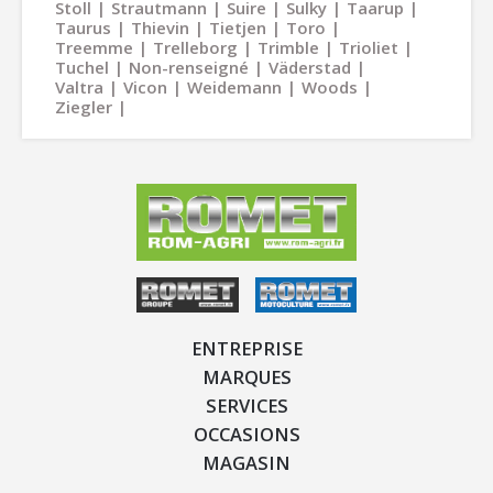
Stoll
Strautmann
Suire
Sulky
Taarup
Taurus
Thievin
Tietjen
Toro
Treemme
Trelleborg
Trimble
Trioliet
Tuchel
Non-renseigné
Väderstad
Valtra
Vicon
Weidemann
Woods
Ziegler
ENTREPRISE
MARQUES
SERVICES
OCCASIONS
MAGASIN