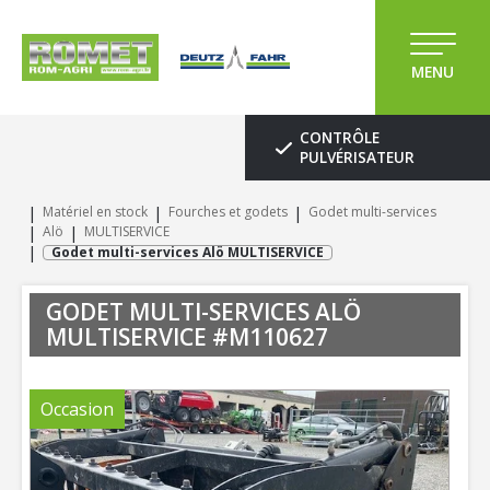
MENU
CONTRÔLE
PULVÉRISATEUR
Matériel en stock
Fourches et godets
Godet multi-services
Alö
MULTISERVICE
Godet multi-services Alö MULTISERVICE
GODET MULTI-SERVICES
ALÖ
MULTISERVICE
#M110627
Occasion