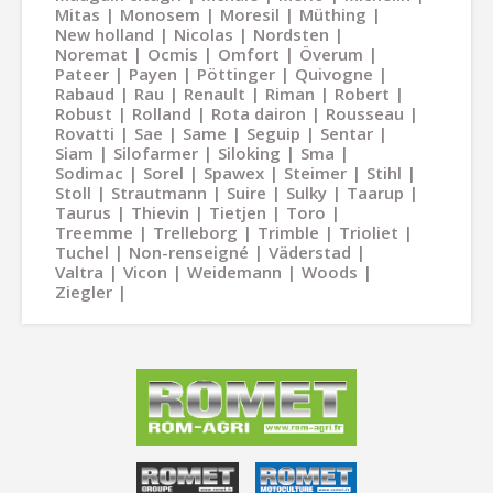
Mitas
Monosem
Moresil
Müthing
New holland
Nicolas
Nordsten
Noremat
Ocmis
Omfort
Överum
Pateer
Payen
Pöttinger
Quivogne
Rabaud
Rau
Renault
Riman
Robert
Robust
Rolland
Rota dairon
Rousseau
Rovatti
Sae
Same
Seguip
Sentar
Siam
Silofarmer
Siloking
Sma
Sodimac
Sorel
Spawex
Steimer
Stihl
Stoll
Strautmann
Suire
Sulky
Taarup
Taurus
Thievin
Tietjen
Toro
Treemme
Trelleborg
Trimble
Trioliet
Tuchel
Non-renseigné
Väderstad
Valtra
Vicon
Weidemann
Woods
Ziegler