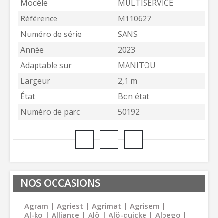
Modèle
MULTISERVICE
Référence
M110627
Numéro de série
SANS
Année
2023
Adaptable sur
MANITOU
Largeur
2,1 m
État
Bon état
Numéro de parc
50192
NOS OCCASIONS
Agram
Agriest
Agrimat
Agrisem
Al-ko
Alliance
Alö
Alö-quicke
Alpego