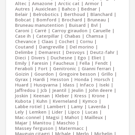
Altec
Amazone
Arctic cat
Armor
Autres
Auxiclean
Bahco
Bednar
Belair
Belrobotics
Berthoud
Blanchard
Bobcat
Bomford
Brochard
Bruneau
Bruneau manutention
Buisard
Bvl
Caroni
Carré
Carroy giraudon
Caruelle
Case ih
Caterpillar
Chabas
Chamsa
Chevance
Claas
Cochet
Cornu
Coutand
Dangreville
Del morino
Delimbe
Demarest
Desvoys
Deutz-fahr
Dieci
Divers
Duchesne
Ego
Eliet
Emily
Faresin
Faucheux
Fella
Fendt
Feraboli
Fort
Genitronic
Gianni ferrari
Goizin
Gourdon
Gregoire besson
Grillo
Gyrax
Hardi
Hesston
Honda
Horsch
Huard
Husqvarna
Idass
Infaco
Iseki
Jaffredou
Jcb
Jeantil
Jeulin
John deere
Joskin
Keenan
Kleber
Kress
Krone
Kubota
Kuhn
Kverneland
Kymco
Labbe rotiel
Lambert
Lamy
Laverda
Lely
Lemken
Lider
Lipco
Lucas
Mac-connel
Magsi
Mahot
Mailleux
Majar
Manitou
Maschio
Massey ferguson
Matermacc
Mauguin citagri
Mchale
Merlo
Michelin