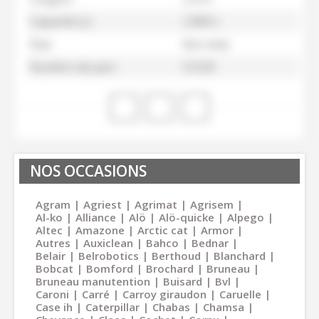
Capacité (L)
2 800 L
État
Bon état
Numéro de parc
51520
NOS OCCASIONS
Agram
Agriest
Agrimat
Agrisem
Al-ko
Alliance
Alö
Alö-quicke
Alpego
Altec
Amazone
Arctic cat
Armor
Autres
Auxiclean
Bahco
Bednar
Belair
Belrobotics
Berthoud
Blanchard
Bobcat
Bomford
Brochard
Bruneau
Bruneau manutention
Buisard
Bvl
Caroni
Carré
Carroy giraudon
Caruelle
Case ih
Caterpillar
Chabas
Chamsa