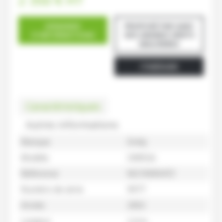
2 350
€
HT
DEMANDE
PROPOSÉ PAR GAEC
D'INFORMATIONS
DES GRANDS VENTS
MAUVIERES
ITINÉRAIRE
Caractéristiques
Autres informations
Marque
Emily
Modèle
OMEGA
Référence
M210000472
Numéro de série
9977
Année
2002
Largeur
2,4 m