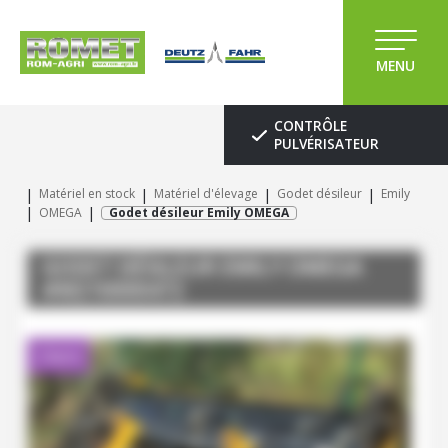
MENU
CONTRÔLE
PULVÉRISATEUR
Matériel en stock
Matériel d'élevage
Godet désileur
Emily
OMEGA
Godet désileur Emily OMEGA
GODET DÉSILEUR
EMILY
OMEGA
#M210000472
Client