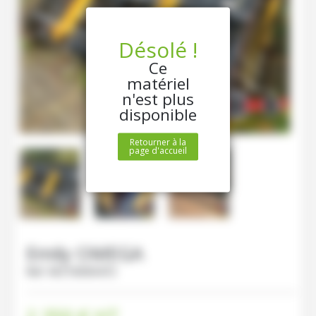
Désolé !
Ce
matériel
n'est plus
disponible
Retourner à la
page d'accueil
Emily
OMEGA
Ref.
M210000472