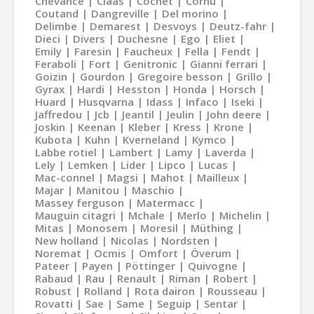
Chevance
Claas
Cochet
Cornu
Coutand
Dangreville
Del morino
Delimbe
Demarest
Desvoys
Deutz-fahr
Dieci
Divers
Duchesne
Ego
Eliet
Emily
Faresin
Faucheux
Fella
Fendt
Feraboli
Fort
Genitronic
Gianni ferrari
Goizin
Gourdon
Gregoire besson
Grillo
Gyrax
Hardi
Hesston
Honda
Horsch
Huard
Husqvarna
Idass
Infaco
Iseki
Jaffredou
Jcb
Jeantil
Jeulin
John deere
Joskin
Keenan
Kleber
Kress
Krone
Kubota
Kuhn
Kverneland
Kymco
Labbe rotiel
Lambert
Lamy
Laverda
Lely
Lemken
Lider
Lipco
Lucas
Mac-connel
Magsi
Mahot
Mailleux
Majar
Manitou
Maschio
Massey ferguson
Matermacc
Mauguin citagri
Mchale
Merlo
Michelin
Mitas
Monosem
Moresil
Müthing
New holland
Nicolas
Nordsten
Noremat
Ocmis
Omfort
Överum
Pateer
Payen
Pöttinger
Quivogne
Rabaud
Rau
Renault
Riman
Robert
Robust
Rolland
Rota dairon
Rousseau
Rovatti
Sae
Same
Seguip
Sentar