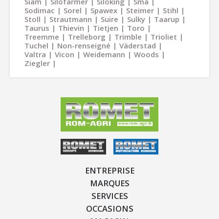
Siam
Silofarmer
Siloking
Sma
Sodimac
Sorel
Spawex
Steimer
Stihl
Stoll
Strautmann
Suire
Sulky
Taarup
Taurus
Thievin
Tietjen
Toro
Treemme
Trelleborg
Trimble
Trioliet
Tuchel
Non-renseigné
Väderstad
Valtra
Vicon
Weidemann
Woods
Ziegler
ENTREPRISE
MARQUES
SERVICES
OCCASIONS