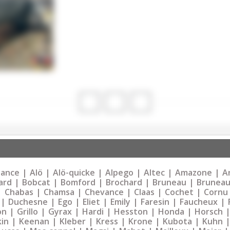
liance
Alö
Alö-quicke
Alpego
Altec
Amazone
Ar
ard
Bobcat
Bomford
Brochard
Bruneau
Bruneau
Chabas
Chamsa
Chevance
Claas
Cochet
Cornu
Duchesne
Ego
Eliet
Emily
Faresin
Faucheux
on
Grillo
Gyrax
Hardi
Hesston
Honda
Horsch
kin
Keenan
Kleber
Kress
Krone
Kubota
Kuhn