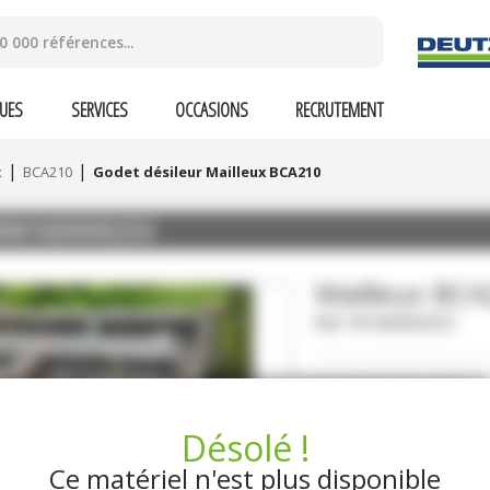
UES
SERVICES
OCCASIONS
RECRUTEMENT
x
BCA210
Godet désileur Mailleux BCA210
#M160000253
Mailleux
BCA
Ref.
M160000253
3 250
€
HT
Désolé !
DEMANDE D'INF
Ce matériel n'est plus disponible