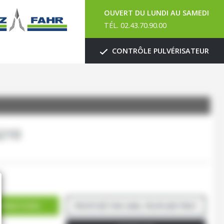
OUVERT DU LUNDI AU SAMEDI
TÉL. 02.43.70.90.00
CONTRÔLE PULVÉRISATEUR
210
ORMATIONS
PROPOSÉ PAR SARL PEUPLIER PRAT