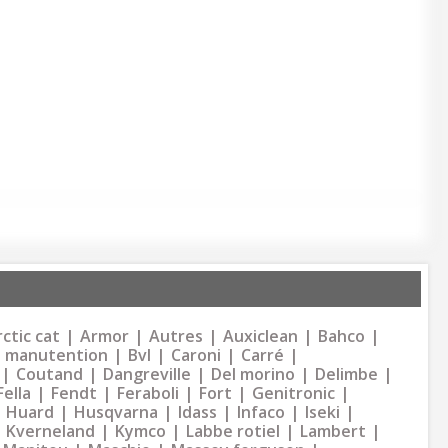
ctic cat
Armor
Autres
Auxiclean
Bahco
 manutention
Bvl
Caroni
Carré
Coutand
Dangreville
Del morino
Delimbe
Fella
Fendt
Feraboli
Fort
Genitronic
Huard
Husqvarna
Idass
Infaco
Iseki
Kverneland
Kymco
Labbe rotiel
Lambert