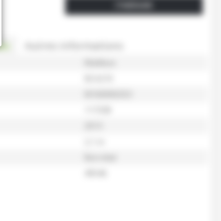
ITINÉRAIRE
es
Autres informations
Mailleux
BCA210
M160000253
117338
2013
2,1 m
Bon état
49546