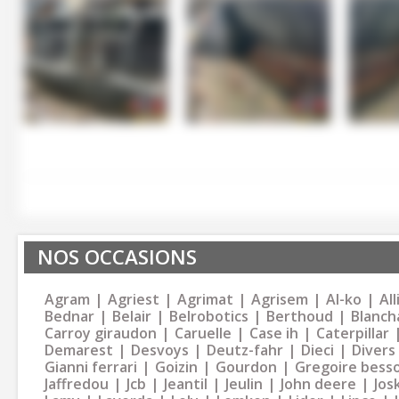
NOS OCCASIONS
Agram
Agriest
Agrimat
Agrisem
Al-ko
Al
Bednar
Belair
Belrobotics
Berthoud
Blanch
Carroy giraudon
Caruelle
Case ih
Caterpillar
Demarest
Desvoys
Deutz-fahr
Dieci
Divers
Gianni ferrari
Goizin
Gourdon
Gregoire bess
Jaffredou
Jcb
Jeantil
Jeulin
John deere
Jos