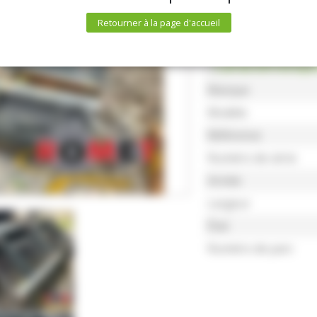
Retourner à la page d'accueil
Caractéristiqu
Marque
Modèle
Référence
Numéro de série
Année
Largeur
État
Numéro de parc