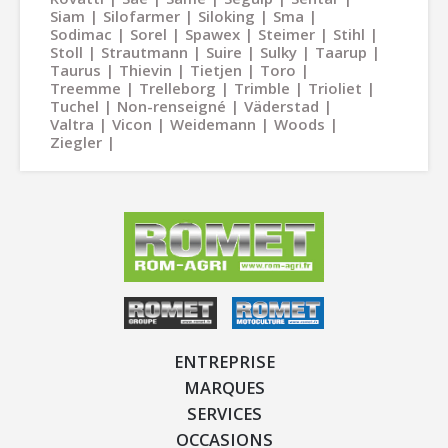
Siam
Silofarmer
Siloking
Sma
Sodimac
Sorel
Spawex
Steimer
Stihl
Stoll
Strautmann
Suire
Sulky
Taarup
Taurus
Thievin
Tietjen
Toro
Treemme
Trelleborg
Trimble
Trioliet
Tuchel
Non-renseigné
Väderstad
Valtra
Vicon
Weidemann
Woods
Ziegler
ENTREPRISE
MARQUES
SERVICES
OCCASIONS