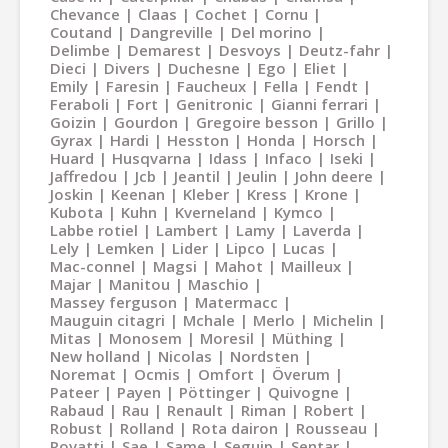
Chevance
Claas
Cochet
Cornu
Coutand
Dangreville
Del morino
Delimbe
Demarest
Desvoys
Deutz-fahr
Dieci
Divers
Duchesne
Ego
Eliet
Emily
Faresin
Faucheux
Fella
Fendt
Feraboli
Fort
Genitronic
Gianni ferrari
Goizin
Gourdon
Gregoire besson
Grillo
Gyrax
Hardi
Hesston
Honda
Horsch
Huard
Husqvarna
Idass
Infaco
Iseki
Jaffredou
Jcb
Jeantil
Jeulin
John deere
Joskin
Keenan
Kleber
Kress
Krone
Kubota
Kuhn
Kverneland
Kymco
Labbe rotiel
Lambert
Lamy
Laverda
Lely
Lemken
Lider
Lipco
Lucas
Mac-connel
Magsi
Mahot
Mailleux
Majar
Manitou
Maschio
Massey ferguson
Matermacc
Mauguin citagri
Mchale
Merlo
Michelin
Mitas
Monosem
Moresil
Müthing
New holland
Nicolas
Nordsten
Noremat
Ocmis
Omfort
Överum
Pateer
Payen
Pöttinger
Quivogne
Rabaud
Rau
Renault
Riman
Robert
Robust
Rolland
Rota dairon
Rousseau
Rovatti
Sae
Same
Seguip
Sentar