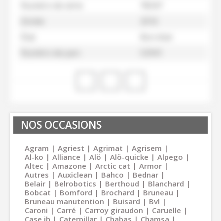
Numéro de série
78347
Année
2016
État
Bon état
Numéro de parc
52941
NOS OCCASIONS
Agram
Agriest
Agrimat
Agrisem
Al-ko
Alliance
Alö
Alö-quicke
Alpego
Altec
Amazone
Arctic cat
Armor
Autres
Auxiclean
Bahco
Bednar
Belair
Belrobotics
Berthoud
Blanchard
Bobcat
Bomford
Brochard
Bruneau
Bruneau manutention
Buisard
Bvl
Caroni
Carré
Carroy giraudon
Caruelle
Case ih
Caterpillar
Chabas
Chamsa