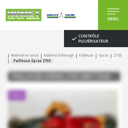
MENU
CONTRÔLE
PULVÉRISATEUR
Matériel en stock
Matériel d'élevage
Pailleuse
Gyrax
2703
Pailleuse Gyrax 2703
PAILLEUSE
GYRAX
2703
#M117643
Client