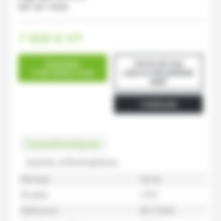
Ref.
M117643
7 000
€
HT
DEMANDE
PROPOSÉ PAR
D'INFORMATIONS
LEBOUCHER JÉRÉMIE
MIRÉ
ITINÉRAIRE
Caractéristiques
Autres informations
Marque
Gyrax
Modèle
2703
Référence
M117643