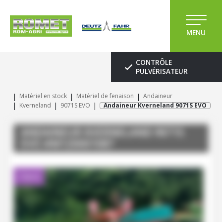
MENU
CONTRÔLE
PULVÉRISATEUR
Matériel en stock
Matériel de fenaison
Andaineur
Kverneland
9071S EVO
Andaineur Kverneland 9071S EVO
ANDAINEUR
KVERNELAND
9071S
EVO
#M120001087
Client