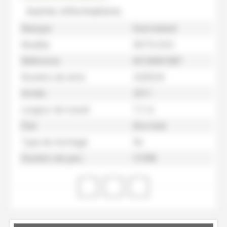
Autres informations
Marque
Kverneland
Modèle
9071S EVO
Référence
M120001087
Numéro de série
/626534
Année
2011
Largeur de travail
7,1 m
État
Bon état
Type de montage
Nc
Numéro de parc
51998