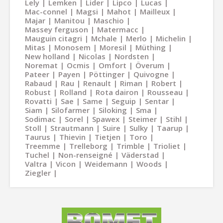
Lely
Lemken
Lider
Lipco
Lucas
Mac-connel
Magsi
Mahot
Mailleux
Majar
Manitou
Maschio
Massey ferguson
Matermacc
Mauguin citagri
Mchale
Merlo
Michelin
Mitas
Monosem
Moresil
Müthing
New holland
Nicolas
Nordsten
Noremat
Ocmis
Omfort
Överum
Pateer
Payen
Pöttinger
Quivogne
Rabaud
Rau
Renault
Riman
Robert
Robust
Rolland
Rota dairon
Rousseau
Rovatti
Sae
Same
Seguip
Sentar
Siam
Silofarmer
Siloking
Sma
Sodimac
Sorel
Spawex
Steimer
Stihl
Stoll
Strautmann
Suire
Sulky
Taarup
Taurus
Thievin
Tietjen
Toro
Treemme
Trelleborg
Trimble
Trioliet
Tuchel
Non-renseigné
Väderstad
Valtra
Vicon
Weidemann
Woods
Ziegler