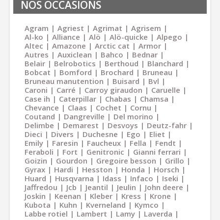
NOS OCCASIONS
Agram
Agriest
Agrimat
Agrisem
Al-ko
Alliance
Alö
Alö-quicke
Alpego
Altec
Amazone
Arctic cat
Armor
Autres
Auxiclean
Bahco
Bednar
Belair
Belrobotics
Berthoud
Blanchard
Bobcat
Bomford
Brochard
Bruneau
Bruneau manutention
Buisard
Bvl
Caroni
Carré
Carroy giraudon
Caruelle
Case ih
Caterpillar
Chabas
Chamsa
Chevance
Claas
Cochet
Cornu
Coutand
Dangreville
Del morino
Delimbe
Demarest
Desvoys
Deutz-fahr
Dieci
Divers
Duchesne
Ego
Eliet
Emily
Faresin
Faucheux
Fella
Fendt
Feraboli
Fort
Genitronic
Gianni ferrari
Goizin
Gourdon
Gregoire besson
Grillo
Gyrax
Hardi
Hesston
Honda
Horsch
Huard
Husqvarna
Idass
Infaco
Iseki
Jaffredou
Jcb
Jeantil
Jeulin
John deere
Joskin
Keenan
Kleber
Kress
Krone
Kubota
Kuhn
Kverneland
Kymco
Labbe rotiel
Lambert
Lamy
Laverda