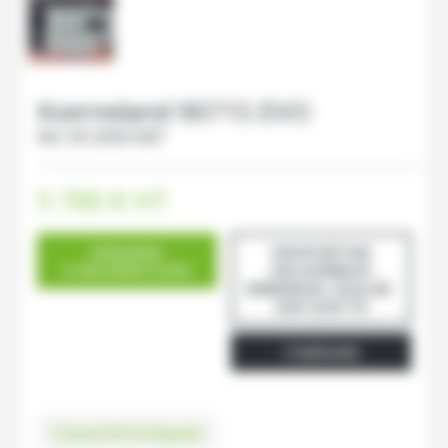
Kverneland
9071S EVO
Ref.
M120001087
5 700
€
HT
DEMANDE
PROPOSÉ PAR
D'INFORMATIONS
DELHOMMOIS
EMMANUEL SOULGÉ-
SUR-OUETTE
ITINÉRAIRE
Caractéristiques