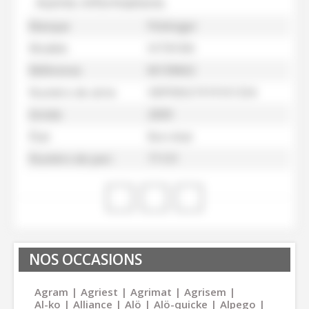
Autres informations
Marque
Pöttinger
Modèle
HIT810N
Référence
M139602
Numéro de série
VBP00021919101334
Année
2009
État
Bon état
Numéro de parc
71131
NOS OCCASIONS
Agram
Agriest
Agrimat
Agrisem
Al-ko
Alliance
Alö
Alö-quicke
Alpego