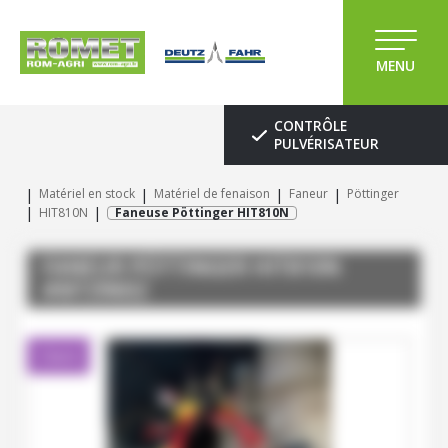
MENU
CONTRÔLE
PULVÉRISATEUR
Matériel en stock
Matériel de fenaison
Faneur
Pöttinger
HIT810N
Faneuse Pöttinger HIT810N
FANEUR
PÖTTINGER
HIT810N
#M139602
Client