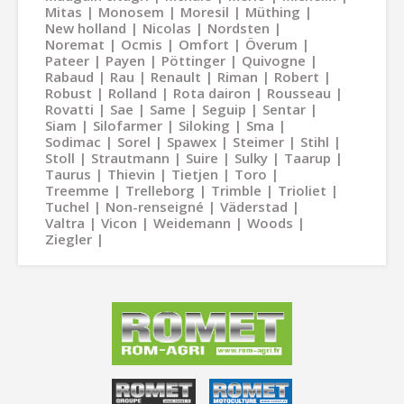
Mitas
Monosem
Moresil
Müthing
New holland
Nicolas
Nordsten
Noremat
Ocmis
Omfort
Överum
Pateer
Payen
Pöttinger
Quivogne
Rabaud
Rau
Renault
Riman
Robert
Robust
Rolland
Rota dairon
Rousseau
Rovatti
Sae
Same
Seguip
Sentar
Siam
Silofarmer
Siloking
Sma
Sodimac
Sorel
Spawex
Steimer
Stihl
Stoll
Strautmann
Suire
Sulky
Taarup
Taurus
Thievin
Tietjen
Toro
Treemme
Trelleborg
Trimble
Trioliet
Tuchel
Non-renseigné
Väderstad
Valtra
Vicon
Weidemann
Woods
Ziegler