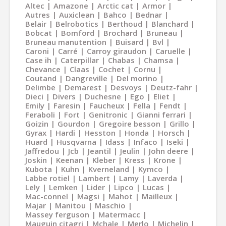
Altec
Amazone
Arctic cat
Armor
Autres
Auxiclean
Bahco
Bednar
Belair
Belrobotics
Berthoud
Blanchard
Bobcat
Bomford
Brochard
Bruneau
Bruneau manutention
Buisard
Bvl
Caroni
Carré
Carroy giraudon
Caruelle
Case ih
Caterpillar
Chabas
Chamsa
Chevance
Claas
Cochet
Cornu
Coutand
Dangreville
Del morino
Delimbe
Demarest
Desvoys
Deutz-fahr
Dieci
Divers
Duchesne
Ego
Eliet
Emily
Faresin
Faucheux
Fella
Fendt
Feraboli
Fort
Genitronic
Gianni ferrari
Goizin
Gourdon
Gregoire besson
Grillo
Gyrax
Hardi
Hesston
Honda
Horsch
Huard
Husqvarna
Idass
Infaco
Iseki
Jaffredou
Jcb
Jeantil
Jeulin
John deere
Joskin
Keenan
Kleber
Kress
Krone
Kubota
Kuhn
Kverneland
Kymco
Labbe rotiel
Lambert
Lamy
Laverda
Lely
Lemken
Lider
Lipco
Lucas
Mac-connel
Magsi
Mahot
Mailleux
Majar
Manitou
Maschio
Massey ferguson
Matermacc
Mauguin citagri
Mchale
Merlo
Michelin