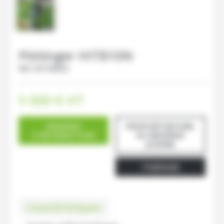
Pöttinger
HIT810N
Ref.
M139602
5 000
€
HT
DEMANDE
PROPOSÉ PAR EARL
D'INFORMATIONS
DU MEZERAIS
JUVIGNE
ITINÉRAIRE
Caractéristiques