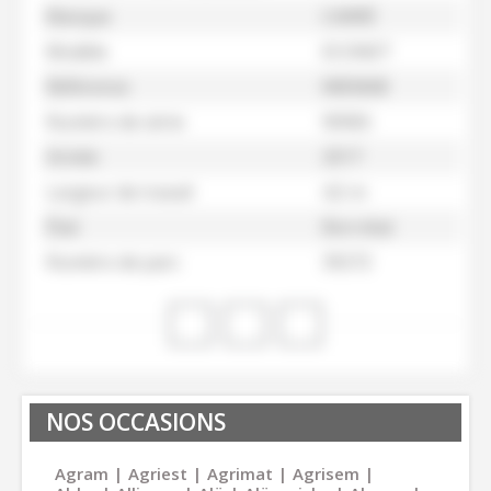
Marque
CARRÉ
Modèle
ECONET
Référence
M83668
Numéro de série
90965
Année
2017
Largeur de travail
4,5 m
État
Bon état
Numéro de parc
39272
NOS OCCASIONS
Agram
Agriest
Agrimat
Agrisem