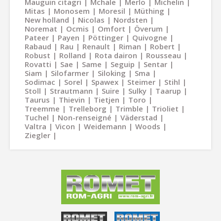
Mauguin citagri
Mchale
Merlo
Michelin
Mitas
Monosem
Moresil
Müthing
New holland
Nicolas
Nordsten
Noremat
Ocmis
Omfort
Överum
Pateer
Payen
Pöttinger
Quivogne
Rabaud
Rau
Renault
Riman
Robert
Robust
Rolland
Rota dairon
Rousseau
Rovatti
Sae
Same
Seguip
Sentar
Siam
Silofarmer
Siloking
Sma
Sodimac
Sorel
Spawex
Steimer
Stihl
Stoll
Strautmann
Suire
Sulky
Taarup
Taurus
Thievin
Tietjen
Toro
Treemme
Trelleborg
Trimble
Trioliet
Tuchel
Non-renseigné
Väderstad
Valtra
Vicon
Weidemann
Woods
Ziegler