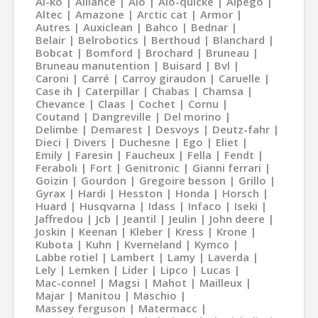
Al-ko
Alliance
Alö
Alö-quicke
Alpego
Altec
Amazone
Arctic cat
Armor
Autres
Auxiclean
Bahco
Bednar
Belair
Belrobotics
Berthoud
Blanchard
Bobcat
Bomford
Brochard
Bruneau
Bruneau manutention
Buisard
Bvl
Caroni
Carré
Carroy giraudon
Caruelle
Case ih
Caterpillar
Chabas
Chamsa
Chevance
Claas
Cochet
Cornu
Coutand
Dangreville
Del morino
Delimbe
Demarest
Desvoys
Deutz-fahr
Dieci
Divers
Duchesne
Ego
Eliet
Emily
Faresin
Faucheux
Fella
Fendt
Feraboli
Fort
Genitronic
Gianni ferrari
Goizin
Gourdon
Gregoire besson
Grillo
Gyrax
Hardi
Hesston
Honda
Horsch
Huard
Husqvarna
Idass
Infaco
Iseki
Jaffredou
Jcb
Jeantil
Jeulin
John deere
Joskin
Keenan
Kleber
Kress
Krone
Kubota
Kuhn
Kverneland
Kymco
Labbe rotiel
Lambert
Lamy
Laverda
Lely
Lemken
Lider
Lipco
Lucas
Mac-connel
Magsi
Mahot
Mailleux
Majar
Manitou
Maschio
Massey ferguson
Matermacc