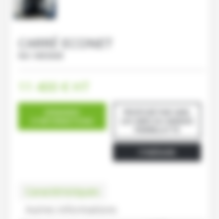
CARRÉ
ECONET
Ref.
M83668
11 400
€
HT
DEMANDE
PROPOSÉ PAR SARL
D'INFORMATIONS
LES GRES DU MARAIS
PIERRELATTE
ITINÉRAIRE
Caractéristiques
Autres informations