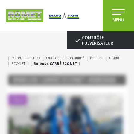
MENU
CONTRÔLE
PULVÉRISATEUR
Matériel en stock
Outil du sol non animé
Bineuse
CARRÉ
ECONET
Bineuse CARRÉ ECONET
BINEUSE
CARRÉ
ECONET
#M83668
Client