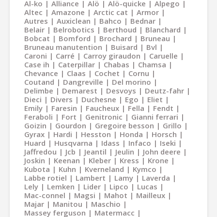
Al-ko
Alliance
Alö
Alö-quicke
Alpego
Altec
Amazone
Arctic cat
Armor
Autres
Auxiclean
Bahco
Bednar
Belair
Belrobotics
Berthoud
Blanchard
Bobcat
Bomford
Brochard
Bruneau
Bruneau manutention
Buisard
Bvl
Caroni
Carré
Carroy giraudon
Caruelle
Case ih
Caterpillar
Chabas
Chamsa
Chevance
Claas
Cochet
Cornu
Coutand
Dangreville
Del morino
Delimbe
Demarest
Desvoys
Deutz-fahr
Dieci
Divers
Duchesne
Ego
Eliet
Emily
Faresin
Faucheux
Fella
Fendt
Feraboli
Fort
Genitronic
Gianni ferrari
Goizin
Gourdon
Gregoire besson
Grillo
Gyrax
Hardi
Hesston
Honda
Horsch
Huard
Husqvarna
Idass
Infaco
Iseki
Jaffredou
Jcb
Jeantil
Jeulin
John deere
Joskin
Keenan
Kleber
Kress
Krone
Kubota
Kuhn
Kverneland
Kymco
Labbe rotiel
Lambert
Lamy
Laverda
Lely
Lemken
Lider
Lipco
Lucas
Mac-connel
Magsi
Mahot
Mailleux
Majar
Manitou
Maschio
Massey ferguson
Matermacc