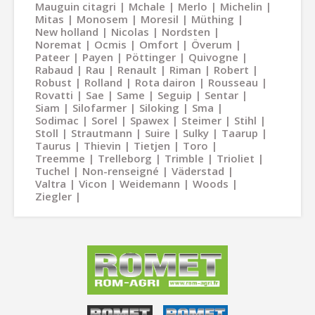
Mauguin citagri
Mchale
Merlo
Michelin
Mitas
Monosem
Moresil
Müthing
New holland
Nicolas
Nordsten
Noremat
Ocmis
Omfort
Överum
Pateer
Payen
Pöttinger
Quivogne
Rabaud
Rau
Renault
Riman
Robert
Robust
Rolland
Rota dairon
Rousseau
Rovatti
Sae
Same
Seguip
Sentar
Siam
Silofarmer
Siloking
Sma
Sodimac
Sorel
Spawex
Steimer
Stihl
Stoll
Strautmann
Suire
Sulky
Taarup
Taurus
Thievin
Tietjen
Toro
Treemme
Trelleborg
Trimble
Trioliet
Tuchel
Non-renseigné
Väderstad
Valtra
Vicon
Weidemann
Woods
Ziegler