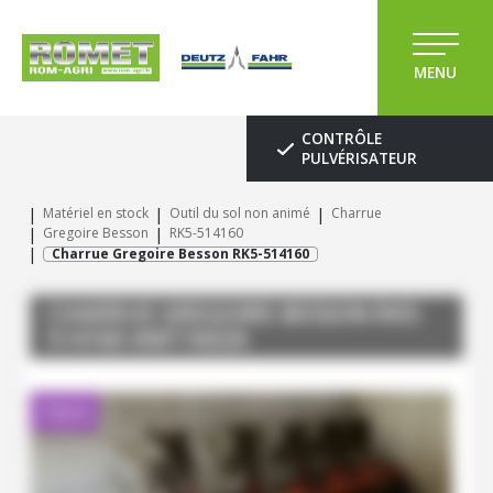
MENU
CONTRÔLE
PULVÉRISATEUR
Matériel en stock
Outil du sol non animé
Charrue
Gregoire Besson
RK5-514160
Charrue Gregoire Besson RK5-514160
CHARRUE
GREGOIRE BESSON
RK5-
514160
#M116026
Client