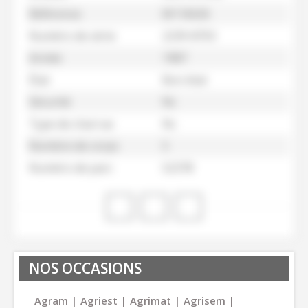
Référence
M116026
Numéro de série
2239-8703
Année
1987
État
Bon état
Sécurité
Nc
Type de charrue
Nc
Nombre de corps
5
Numéro de parc
52378
NOS OCCASIONS
Agram
Agriest
Agrimat
Agrisem