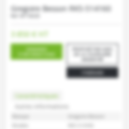
Gregoire Besson
RK5-514160
Ref.
M116026
3 850
€
HT
DEMANDE
PROPOSÉ PAR GAEC
D'INFORMATIONS
DE LA COUPELIERE
ARGENTRÉ
ITINÉRAIRE
Caractéristiques
Autres informations
Marque
Gregoire Besson
Modèle
RK5-514160