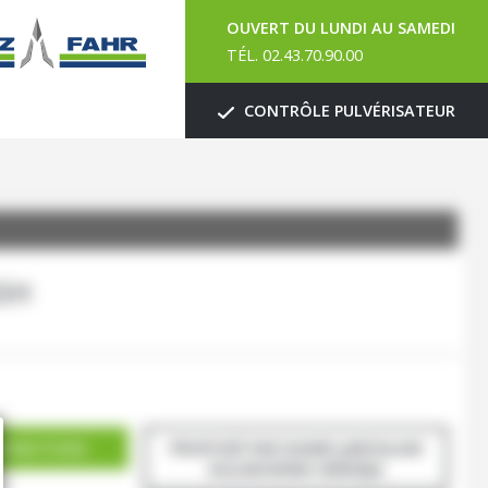
OUVERT DU LUNDI AU SAMEDI
TÉL. 02.43.70.90.00
CONTRÔLE PULVÉRISATEUR
SH
ORMATIONS
PROPOSÉ PAR DAWID JAROSLAW
KULAKOWSKI OKRZEJA