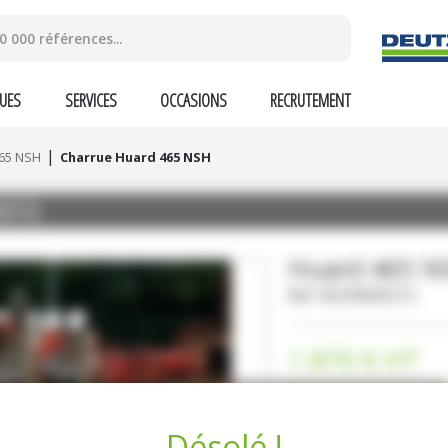
UES
SERVICES
OCCASIONS
RECRUTEMENT
65 NSH
Charrue Huard 465 NSH
212
Huard
465 N
Ref.
M230000212
1 870
€
HT
DEMANDE D'INF
Désolé !