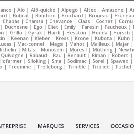
liance
Alö
Alö-quicke
Alpego
Altec
Amazone
Ar
ard
Bobcat
Bomford
Brochard
Bruneau
Bruneau
Chabas
Chamsa
Chevance
Claas
Cochet
Cornu
Duchesne
Ego
Eliet
Emily
Faresin
Faucheux
on
Grillo
Gyrax
Hardi
Hesston
Honda
Horsch
kin
Keenan
Kleber
Kress
Krone
Kubota
Kuhn
Lucas
Mac-connel
Magsi
Mahot
Mailleux
Majar
ichelin
Mitas
Monosem
Moresil
Müthing
New h
Quivogne
Rabaud
Rau
Renault
Riman
Robert
Silofarmer
Siloking
Sma
Sodimac
Sorel
Spawex
o
Treemme
Trelleborg
Trimble
Trioliet
Tuchel
NTREPRISE
MARQUES
SERVICES
OCCASI