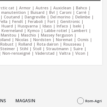
ctic cat
Armor
Autres
Auxiclean
Bahco
 manutention
Buisard
Bvl
Caroni
Carré
Coutand
Dangreville
Del morino
Delimbe
Fella
Fendt
Feraboli
Fort
Genitronic
Huard
Husqvarna
Idass
Infaco
Iseki
Kverneland
Kymco
Labbe rotiel
Lambert
Manitou
Maschio
Massey ferguson
olland
Nicolas
Nordsten
Noremat
Ocmis
Robust
Rolland
Rota dairon
Rousseau
Steimer
Stihl
Stoll
Strautmann
Suire
Non-renseigné
Väderstad
Valtra
Vicon
ONS
MAGASIN
Rom-Agri