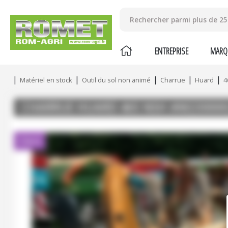
ENTREPRISE
MARQ
Matériel en stock
Outil du sol non animé
Charrue
Huard
4
CHARRUE
HUARD
465 NSH
#M230000
Client