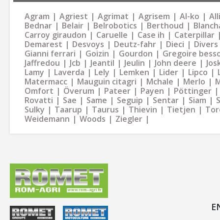
Agram
Agriest
Agrimat
Agrisem
Al-ko
Al
Bednar
Belair
Belrobotics
Berthoud
Blanch
Carroy giraudon
Caruelle
Case ih
Caterpillar
Demarest
Desvoys
Deutz-fahr
Dieci
Divers
Gianni ferrari
Goizin
Gourdon
Gregoire bess
Jaffredou
Jcb
Jeantil
Jeulin
John deere
Jos
Lamy
Laverda
Lely
Lemken
Lider
Lipco
Matermacc
Mauguin citagri
Mchale
Merlo
M
Omfort
Överum
Pateer
Payen
Pöttinger
Rovatti
Sae
Same
Seguip
Sentar
Siam
Sulky
Taarup
Taurus
Thievin
Tietjen
Tor
Weidemann
Woods
Ziegler
E