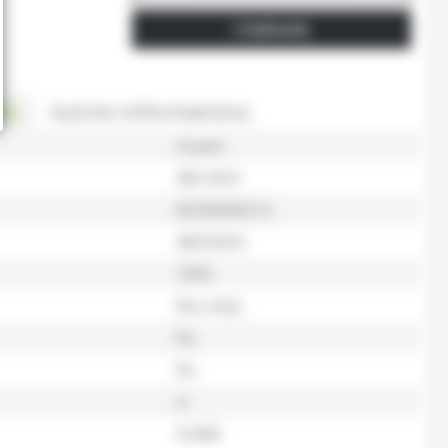
ITINÉRAIRE
es
Autres informations
Huard
465 NSH
M230000212
465ENSH
1993
Bon état
Nc
Nc
4
52406