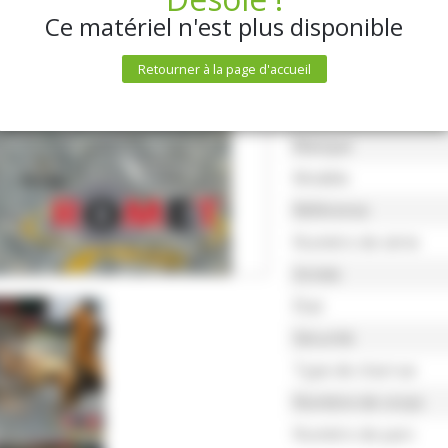
Ce matériel n'est plus disponible
Retourner à la page d'accueil
Caractéristiqu
Marque
Modèle
Référence
Numéro de série
Année
État
Sécurité
Type de charrue
Nombre de corps
Numéro de parc