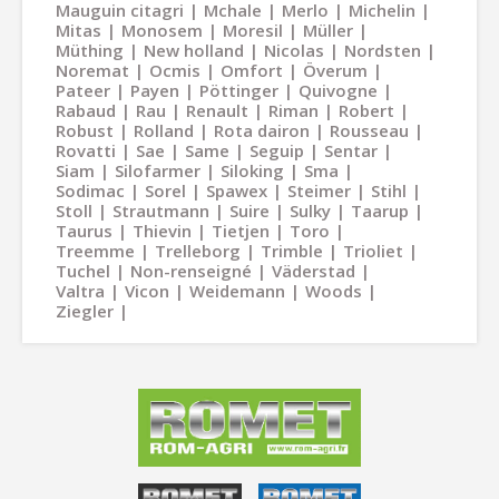
Mauguin citagri
Mchale
Merlo
Michelin
Mitas
Monosem
Moresil
Müller
Müthing
New holland
Nicolas
Nordsten
Noremat
Ocmis
Omfort
Överum
Pateer
Payen
Pöttinger
Quivogne
Rabaud
Rau
Renault
Riman
Robert
Robust
Rolland
Rota dairon
Rousseau
Rovatti
Sae
Same
Seguip
Sentar
Siam
Silofarmer
Siloking
Sma
Sodimac
Sorel
Spawex
Steimer
Stihl
Stoll
Strautmann
Suire
Sulky
Taarup
Taurus
Thievin
Tietjen
Toro
Treemme
Trelleborg
Trimble
Trioliet
Tuchel
Non-renseigné
Väderstad
Valtra
Vicon
Weidemann
Woods
Ziegler