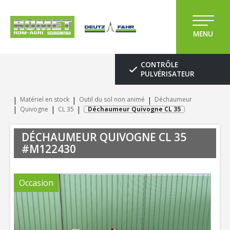
MENU
CONTRÔLE
PULVÉRISATEUR
Matériel en stock
Outil du sol non animé
Déchaumeur
Quivogne
CL 35
Déchaumeur Quivogne CL 35
DÉCHAUMEUR
QUIVOGNE
CL 35
#M122430
Occasion