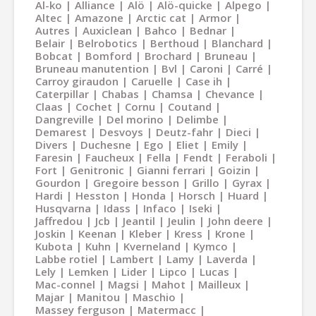
Al-ko
Alliance
Alö
Alö-quicke
Alpego
Altec
Amazone
Arctic cat
Armor
Autres
Auxiclean
Bahco
Bednar
Belair
Belrobotics
Berthoud
Blanchard
Bobcat
Bomford
Brochard
Bruneau
Bruneau manutention
Bvl
Caroni
Carré
Carroy giraudon
Caruelle
Case ih
Caterpillar
Chabas
Chamsa
Chevance
Claas
Cochet
Cornu
Coutand
Dangreville
Del morino
Delimbe
Demarest
Desvoys
Deutz-fahr
Dieci
Divers
Duchesne
Ego
Eliet
Emily
Faresin
Faucheux
Fella
Fendt
Feraboli
Fort
Genitronic
Gianni ferrari
Goizin
Gourdon
Gregoire besson
Grillo
Gyrax
Hardi
Hesston
Honda
Horsch
Huard
Husqvarna
Idass
Infaco
Iseki
Jaffredou
Jcb
Jeantil
Jeulin
John deere
Joskin
Keenan
Kleber
Kress
Krone
Kubota
Kuhn
Kverneland
Kymco
Labbe rotiel
Lambert
Lamy
Laverda
Lely
Lemken
Lider
Lipco
Lucas
Mac-connel
Magsi
Mahot
Mailleux
Majar
Manitou
Maschio
Massey ferguson
Matermacc