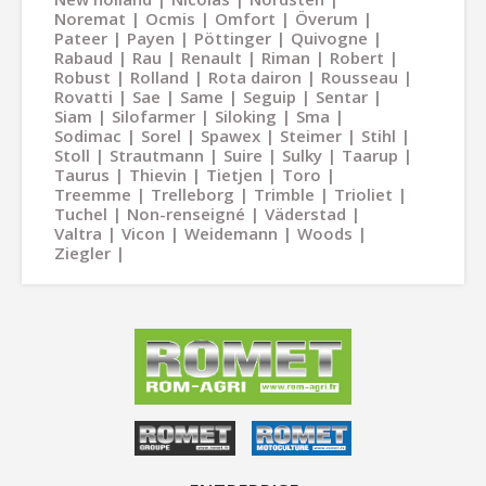
Noremat
Ocmis
Omfort
Överum
Pateer
Payen
Pöttinger
Quivogne
Rabaud
Rau
Renault
Riman
Robert
Robust
Rolland
Rota dairon
Rousseau
Rovatti
Sae
Same
Seguip
Sentar
Siam
Silofarmer
Siloking
Sma
Sodimac
Sorel
Spawex
Steimer
Stihl
Stoll
Strautmann
Suire
Sulky
Taarup
Taurus
Thievin
Tietjen
Toro
Treemme
Trelleborg
Trimble
Trioliet
Tuchel
Non-renseigné
Väderstad
Valtra
Vicon
Weidemann
Woods
Ziegler