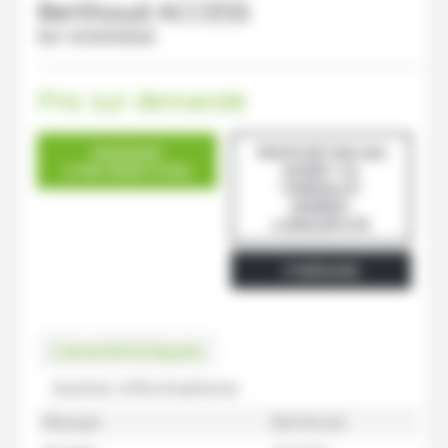
Berthoud
ACCESS
Ref.
M30000606
Prix sur demande
DEMANDE
PROPOSÉ PAR SAS
D'INFORMATIONS
ROMET 53
"FERRAILLÉ"
GENNES-
LONGUEFUYE
ITINÉRAIRE
Caractéristiques
Autres informations
Marque
Berthoud