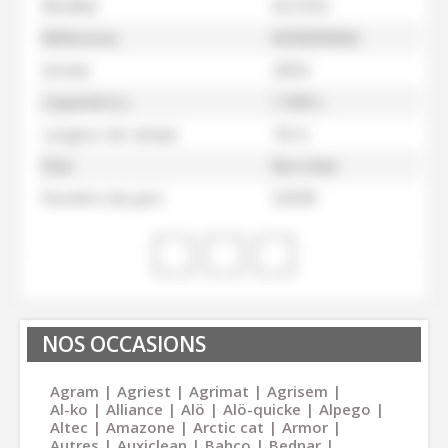
Modèle
ACCESS
Référence
M30000606
Année
2004
Capacité (L)
1 000 L
Largeur de rampe
18 m
État
Bon état
Numéro de parc
53045
NOS OCCASIONS
Agram
Agriest
Agrimat
Agrisem
Al-ko
Alliance
Alö
Alö-quicke
Alpego
Altec
Amazone
Arctic cat
Armor
Autres
Auxiclean
Bahco
Bednar