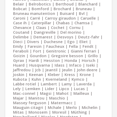
Belair
Belrobotics
Berthoud
Blanchard
Bobcat
Bomford
Brochard
Bruneau
Bruneau manutention
Buisard
Bvl
Caroni
Carré
Carroy giraudon
Caruelle
Case ih
Caterpillar
Chabas
Chamsa
Chevance
Claas
Cochet
Cornu
Coutand
Dangreville
Del morino
Delimbe
Demarest
Desvoys
Deutz-fahr
Dieci
Divers
Duchesne
Ego
Eliet
Emily
Faresin
Faucheux
Fella
Fendt
Feraboli
Fort
Genitronic
Gianni ferrari
Goizin
Gourdon
Gregoire besson
Grillo
Gyrax
Hardi
Hesston
Honda
Horsch
Huard
Husqvarna
Idass
Infaco
Iseki
Jaffredou
Jcb
Jeantil
Jeulin
John deere
Joskin
Keenan
Kleber
Kress
Krone
Kubota
Kuhn
Kverneland
Kymco
Labbe rotiel
Lambert
Lamy
Laverda
Lely
Lemken
Lider
Lipco
Lucas
Mac-connel
Magsi
Mahot
Mailleux
Majar
Manitou
Maschio
Massey ferguson
Matermacc
Mauguin citagri
Mchale
Merlo
Michelin
Mitas
Monosem
Moresil
Müthing
New holland
Nicolas
Nordsten