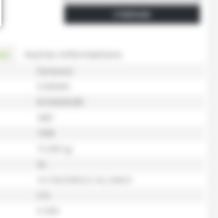
ITINÉRAIRE
es
Autres informations
Demarest
D185MN
M160000280
4461
1998
15 000 kg
Nc
4 X 550/50R22.5 ALLIANCE
0 %
51493