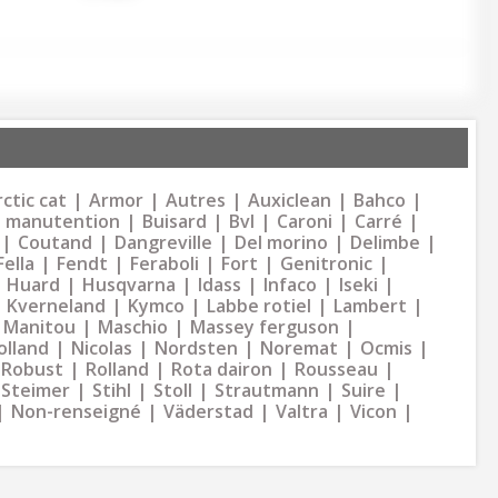
ctic cat
Armor
Autres
Auxiclean
Bahco
 manutention
Buisard
Bvl
Caroni
Carré
Coutand
Dangreville
Del morino
Delimbe
Fella
Fendt
Feraboli
Fort
Genitronic
Huard
Husqvarna
Idass
Infaco
Iseki
Kverneland
Kymco
Labbe rotiel
Lambert
Manitou
Maschio
Massey ferguson
olland
Nicolas
Nordsten
Noremat
Ocmis
Robust
Rolland
Rota dairon
Rousseau
Steimer
Stihl
Stoll
Strautmann
Suire
Non-renseigné
Väderstad
Valtra
Vicon