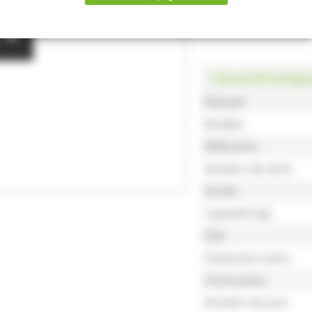
Caractéristiqu
Marque
Modèle
Référence
Numéro de série
Année
Capacité (kg)
État
Dimension pneu
Usure pneu
Numéro de parc