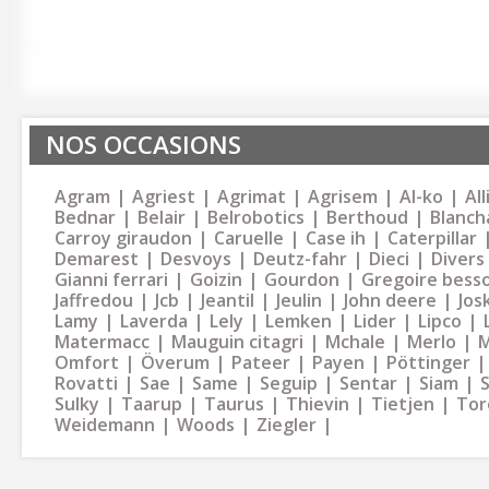
NOS OCCASIONS
Agram
Agriest
Agrimat
Agrisem
Al-ko
Al
Bednar
Belair
Belrobotics
Berthoud
Blanch
Carroy giraudon
Caruelle
Case ih
Caterpillar
Demarest
Desvoys
Deutz-fahr
Dieci
Divers
Gianni ferrari
Goizin
Gourdon
Gregoire bess
Jaffredou
Jcb
Jeantil
Jeulin
John deere
Jos
Lamy
Laverda
Lely
Lemken
Lider
Lipco
Matermacc
Mauguin citagri
Mchale
Merlo
M
Omfort
Överum
Pateer
Payen
Pöttinger
Rovatti
Sae
Same
Seguip
Sentar
Siam
Sulky
Taarup
Taurus
Thievin
Tietjen
Tor
Weidemann
Woods
Ziegler