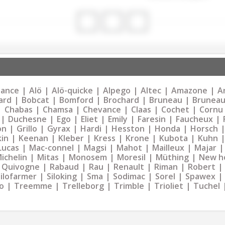
liance
Alö
Alö-quicke
Alpego
Altec
Amazone
Ar
ard
Bobcat
Bomford
Brochard
Bruneau
Bruneau
Chabas
Chamsa
Chevance
Claas
Cochet
Cornu
Duchesne
Ego
Eliet
Emily
Faresin
Faucheux
on
Grillo
Gyrax
Hardi
Hesston
Honda
Horsch
kin
Keenan
Kleber
Kress
Krone
Kubota
Kuhn
Lucas
Mac-connel
Magsi
Mahot
Mailleux
Majar
ichelin
Mitas
Monosem
Moresil
Müthing
New h
Quivogne
Rabaud
Rau
Renault
Riman
Robert
Silofarmer
Siloking
Sma
Sodimac
Sorel
Spawex
o
Treemme
Trelleborg
Trimble
Trioliet
Tuchel