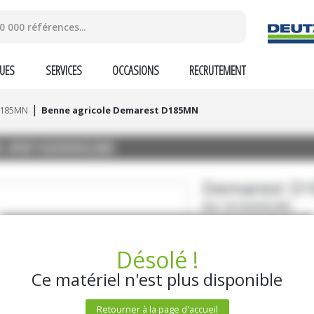
UES
SERVICES
OCCASIONS
RECRUTEMENT
185MN
Benne agricole Demarest D185MN
N
#M160000280
Demarest
D
Ref.
M160000280
Prix sur dem
Désolé !
Ce matériel n'est plus disponible
DEMANDE D'INF
Retourner à la page d'accueil