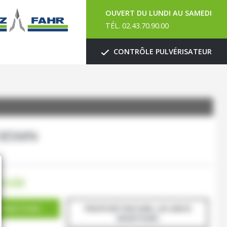
OUVERT DU LUNDI AU SAMEDI
TÉL. 02.43.70.90.00
CONTRÔLE PULVÉRISATEUR
185MN
ande
ORMATIONS
PROPOSÉ PAR EARL LES ARCIS
MONTSURS