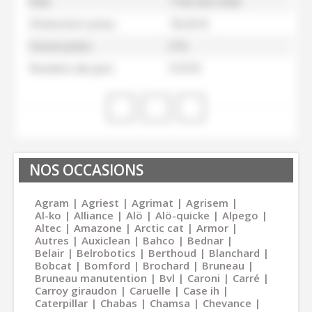
État
Trés bon état
Dimension pneu
18,4/24
Usure pneu
0 %
Numéro de parc
51010
NOS OCCASIONS
Agram
Agriest
Agrimat
Agrisem
Al-ko
Alliance
Alö
Alö-quicke
Alpego
Altec
Amazone
Arctic cat
Armor
Autres
Auxiclean
Bahco
Bednar
Belair
Belrobotics
Berthoud
Blanchard
Bobcat
Bomford
Brochard
Bruneau
Bruneau manutention
Bvl
Caroni
Carré
Carroy giraudon
Caruelle
Case ih
Caterpillar
Chabas
Chamsa
Chevance