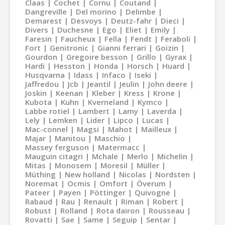
Claas
Cochet
Cornu
Coutand
Dangreville
Del morino
Delimbe
Demarest
Desvoys
Deutz-fahr
Dieci
Divers
Duchesne
Ego
Eliet
Emily
Faresin
Faucheux
Fella
Fendt
Feraboli
Fort
Genitronic
Gianni ferrari
Goizin
Gourdon
Gregoire besson
Grillo
Gyrax
Hardi
Hesston
Honda
Horsch
Huard
Husqvarna
Idass
Infaco
Iseki
Jaffredou
Jcb
Jeantil
Jeulin
John deere
Joskin
Keenan
Kleber
Kress
Krone
Kubota
Kuhn
Kverneland
Kymco
Labbe rotiel
Lambert
Lamy
Laverda
Lely
Lemken
Lider
Lipco
Lucas
Mac-connel
Magsi
Mahot
Mailleux
Majar
Manitou
Maschio
Massey ferguson
Matermacc
Mauguin citagri
Mchale
Merlo
Michelin
Mitas
Monosem
Moresil
Müller
Müthing
New holland
Nicolas
Nordsten
Noremat
Ocmis
Omfort
Överum
Pateer
Payen
Pöttinger
Quivogne
Rabaud
Rau
Renault
Riman
Robert
Robust
Rolland
Rota dairon
Rousseau
Rovatti
Sae
Same
Seguip
Sentar