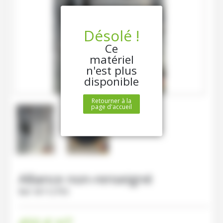
Désolé !
Ce
matériel
n'est plus
disponible
Retourner à la
page d'accueil
Alliance
non-renseigné
Ref.
M112793