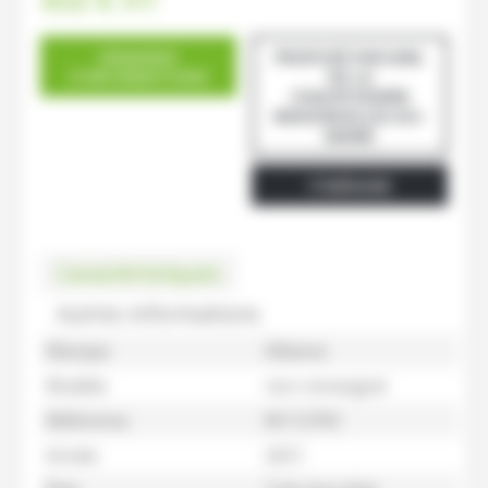
450
€
HT
DEMANDE
PROPOSÉ PAR EARL
D'INFORMATIONS
DE LA
CHAUFFODIERE
MAISONCELLES-DU-
MAINE
ITINÉRAIRE
Caractéristiques
Autres informations
Marque
Alliance
Modèle
non-renseigné
Référence
M112793
Année
2021