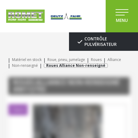
MENU
CONTRÔLE
PULVÉRISATEUR
Matériel en stock
Roue, pneu, jumelage
Roues
Alliance
Non-renseigné
Roues Alliance Non-renseigné
ROUES
ALLIANCE
NON-RENSEIGNÉ
#M112793
Client