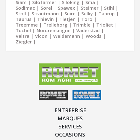
Siam
Silofarmer
Siloking
Sma
Sodimac
Sorel
Spawex
Steimer
Stihl
Stoll
Strautmann
Suire
Sulky
Taarup
Taurus
Thievin
Tietjen
Toro
Treemme
Trelleborg
Trimble
Trioliet
Tuchel
Non-renseigné
Väderstad
Valtra
Vicon
Weidemann
Woods
Ziegler
ENTREPRISE
MARQUES
SERVICES
OCCASIONS