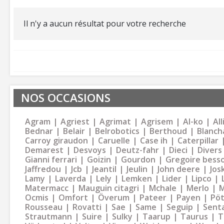
Il n'y a aucun résultat pour votre recherche
NOS OCCASIONS
Agram
Agriest
Agrimat
Agrisem
Al-ko
Al
Bednar
Belair
Belrobotics
Berthoud
Blanch
Carroy giraudon
Caruelle
Case ih
Caterpillar
Demarest
Desvoys
Deutz-fahr
Dieci
Divers
Gianni ferrari
Goizin
Gourdon
Gregoire bess
Jaffredou
Jcb
Jeantil
Jeulin
John deere
Jos
Lamy
Laverda
Lely
Lemken
Lider
Lipco
Matermacc
Mauguin citagri
Mchale
Merlo
M
Ocmis
Omfort
Överum
Pateer
Payen
Pöt
Rousseau
Rovatti
Sae
Same
Seguip
Sent
Strautmann
Suire
Sulky
Taarup
Taurus
T