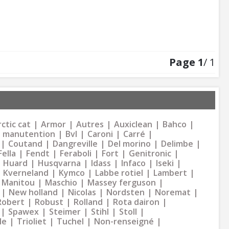
Page
1
/ 1
ctic cat
Armor
Autres
Auxiclean
Bahco
 manutention
Bvl
Caroni
Carré
Coutand
Dangreville
Del morino
Delimbe
Fella
Fendt
Feraboli
Fort
Genitronic
Huard
Husqvarna
Idass
Infaco
Iseki
Kverneland
Kymco
Labbe rotiel
Lambert
Manitou
Maschio
Massey ferguson
New holland
Nicolas
Nordsten
Noremat
Robert
Robust
Rolland
Rota dairon
Spawex
Steimer
Stihl
Stoll
le
Trioliet
Tuchel
Non-renseigné