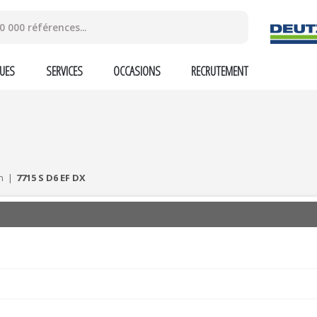
UES
SERVICES
OCCASIONS
RECRUTEMENT
n
7715 S D6 EF DX