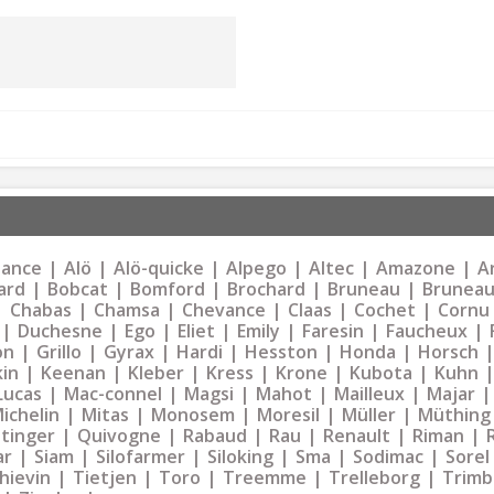
liance
Alö
Alö-quicke
Alpego
Altec
Amazone
Ar
ard
Bobcat
Bomford
Brochard
Bruneau
Bruneau
Chabas
Chamsa
Chevance
Claas
Cochet
Cornu
Duchesne
Ego
Eliet
Emily
Faresin
Faucheux
on
Grillo
Gyrax
Hardi
Hesston
Honda
Horsch
kin
Keenan
Kleber
Kress
Krone
Kubota
Kuhn
Lucas
Mac-connel
Magsi
Mahot
Mailleux
Majar
ichelin
Mitas
Monosem
Moresil
Müller
Müthing
tinger
Quivogne
Rabaud
Rau
Renault
Riman
ar
Siam
Silofarmer
Siloking
Sma
Sodimac
Sorel
hievin
Tietjen
Toro
Treemme
Trelleborg
Trimb