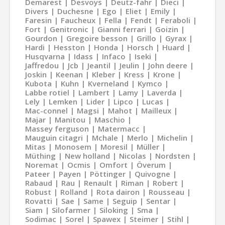
Demarest
Desvoys
Deutz-fahr
Dieci
Divers
Duchesne
Ego
Eliet
Emily
Faresin
Faucheux
Fella
Fendt
Feraboli
Fort
Genitronic
Gianni ferrari
Goizin
Gourdon
Gregoire besson
Grillo
Gyrax
Hardi
Hesston
Honda
Horsch
Huard
Husqvarna
Idass
Infaco
Iseki
Jaffredou
Jcb
Jeantil
Jeulin
John deere
Joskin
Keenan
Kleber
Kress
Krone
Kubota
Kuhn
Kverneland
Kymco
Labbe rotiel
Lambert
Lamy
Laverda
Lely
Lemken
Lider
Lipco
Lucas
Mac-connel
Magsi
Mahot
Mailleux
Majar
Manitou
Maschio
Massey ferguson
Matermacc
Mauguin citagri
Mchale
Merlo
Michelin
Mitas
Monosem
Moresil
Müller
Müthing
New holland
Nicolas
Nordsten
Noremat
Ocmis
Omfort
Överum
Pateer
Payen
Pöttinger
Quivogne
Rabaud
Rau
Renault
Riman
Robert
Robust
Rolland
Rota dairon
Rousseau
Rovatti
Sae
Same
Seguip
Sentar
Siam
Silofarmer
Siloking
Sma
Sodimac
Sorel
Spawex
Steimer
Stihl