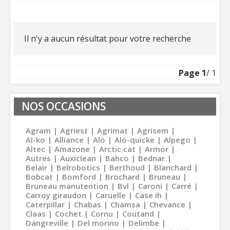
Il n'y a aucun résultat pour votre recherche
Page
1
/ 1
NOS OCCASIONS
Agram
Agriest
Agrimat
Agrisem
Al-ko
Alliance
Alö
Alö-quicke
Alpego
Altec
Amazone
Arctic cat
Armor
Autres
Auxiclean
Bahco
Bednar
Belair
Belrobotics
Berthoud
Blanchard
Bobcat
Bomford
Brochard
Bruneau
Bruneau manutention
Bvl
Caroni
Carré
Carroy giraudon
Caruelle
Case ih
Caterpillar
Chabas
Chamsa
Chevance
Claas
Cochet
Cornu
Coutand
Dangreville
Del morino
Delimbe