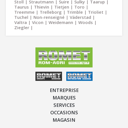
Stoll
Strautmann
Suire
Sulky
Taarup
Taurus
Thievin
Tietjen
Toro
Treemme
Trelleborg
Trimble
Trioliet
Tuchel
Non-renseigné
Väderstad
Valtra
Vicon
Weidemann
Woods
Ziegler
ENTREPRISE
MARQUES
SERVICES
OCCASIONS
MAGASIN