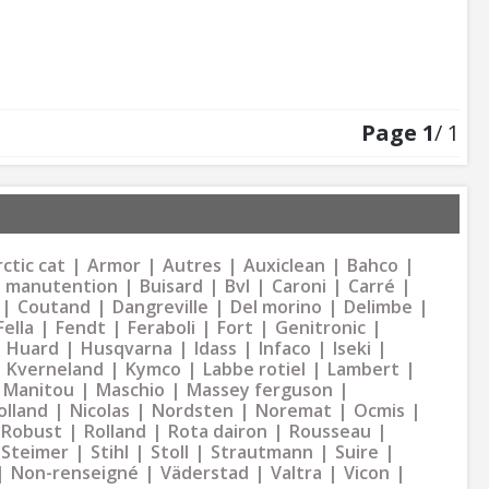
Page
1
/ 1
ctic cat
Armor
Autres
Auxiclean
Bahco
 manutention
Buisard
Bvl
Caroni
Carré
Coutand
Dangreville
Del morino
Delimbe
Fella
Fendt
Feraboli
Fort
Genitronic
Huard
Husqvarna
Idass
Infaco
Iseki
Kverneland
Kymco
Labbe rotiel
Lambert
Manitou
Maschio
Massey ferguson
olland
Nicolas
Nordsten
Noremat
Ocmis
Robust
Rolland
Rota dairon
Rousseau
Steimer
Stihl
Stoll
Strautmann
Suire
Non-renseigné
Väderstad
Valtra
Vicon