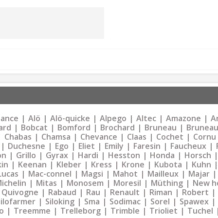
liance
Alö
Alö-quicke
Alpego
Altec
Amazone
Ar
ard
Bobcat
Bomford
Brochard
Bruneau
Bruneau
Chabas
Chamsa
Chevance
Claas
Cochet
Cornu
Duchesne
Ego
Eliet
Emily
Faresin
Faucheux
on
Grillo
Gyrax
Hardi
Hesston
Honda
Horsch
kin
Keenan
Kleber
Kress
Krone
Kubota
Kuhn
Lucas
Mac-connel
Magsi
Mahot
Mailleux
Majar
ichelin
Mitas
Monosem
Moresil
Müthing
New h
Quivogne
Rabaud
Rau
Renault
Riman
Robert
Silofarmer
Siloking
Sma
Sodimac
Sorel
Spawex
o
Treemme
Trelleborg
Trimble
Trioliet
Tuchel