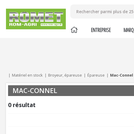
ENTREPRISE
MARQ
Mes critères :
ACTUALISER
Matériel en stock
Broyeur, épareuse
Épareuse
Mac-Connel
MAC-CONNEL
0
résultat