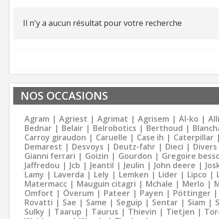
Il n'y a aucun résultat pour votre recherche
NOS OCCASIONS
Agram
Agriest
Agrimat
Agrisem
Al-ko
Al
Bednar
Belair
Belrobotics
Berthoud
Blanch
Carroy giraudon
Caruelle
Case ih
Caterpillar
Demarest
Desvoys
Deutz-fahr
Dieci
Divers
Gianni ferrari
Goizin
Gourdon
Gregoire bess
Jaffredou
Jcb
Jeantil
Jeulin
John deere
Jos
Lamy
Laverda
Lely
Lemken
Lider
Lipco
Matermacc
Mauguin citagri
Mchale
Merlo
M
Omfort
Överum
Pateer
Payen
Pöttinger
Rovatti
Sae
Same
Seguip
Sentar
Siam
Sulky
Taarup
Taurus
Thievin
Tietjen
Tor