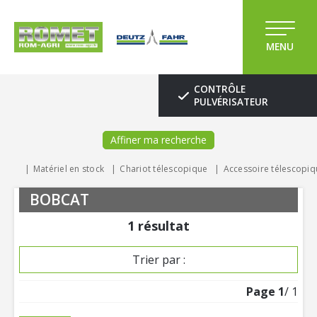
MENU
CONTRÔLE
PULVÉRISATEUR
Affiner ma recherche
Matériel en stock
Chariot télescopique
Accessoire télescopiq
BOBCAT
1
résultat
Trier par :
Page
1
/ 1