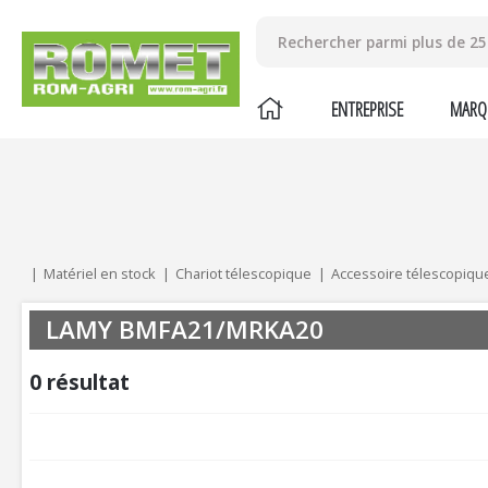
ENTREPRISE
MARQ
Mes critères :
ACTUALISER
Matériel en stock
Chariot télescopique
Accessoire télescopiqu
LAMY BMFA21/MRKA20
0
résultat