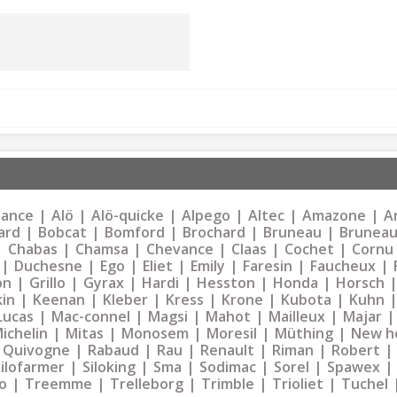
liance
Alö
Alö-quicke
Alpego
Altec
Amazone
Ar
ard
Bobcat
Bomford
Brochard
Bruneau
Bruneau
Chabas
Chamsa
Chevance
Claas
Cochet
Cornu
Duchesne
Ego
Eliet
Emily
Faresin
Faucheux
on
Grillo
Gyrax
Hardi
Hesston
Honda
Horsch
kin
Keenan
Kleber
Kress
Krone
Kubota
Kuhn
Lucas
Mac-connel
Magsi
Mahot
Mailleux
Majar
ichelin
Mitas
Monosem
Moresil
Müthing
New h
Quivogne
Rabaud
Rau
Renault
Riman
Robert
Silofarmer
Siloking
Sma
Sodimac
Sorel
Spawex
o
Treemme
Trelleborg
Trimble
Trioliet
Tuchel