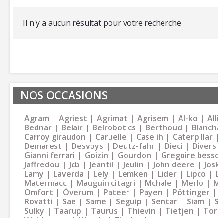
Il n'y a aucun résultat pour votre recherche
NOS OCCASIONS
Agram
Agriest
Agrimat
Agrisem
Al-ko
Al
Bednar
Belair
Belrobotics
Berthoud
Blanch
Carroy giraudon
Caruelle
Case ih
Caterpillar
Demarest
Desvoys
Deutz-fahr
Dieci
Divers
Gianni ferrari
Goizin
Gourdon
Gregoire bess
Jaffredou
Jcb
Jeantil
Jeulin
John deere
Jos
Lamy
Laverda
Lely
Lemken
Lider
Lipco
Matermacc
Mauguin citagri
Mchale
Merlo
M
Omfort
Överum
Pateer
Payen
Pöttinger
Rovatti
Sae
Same
Seguip
Sentar
Siam
Sulky
Taarup
Taurus
Thievin
Tietjen
Tor