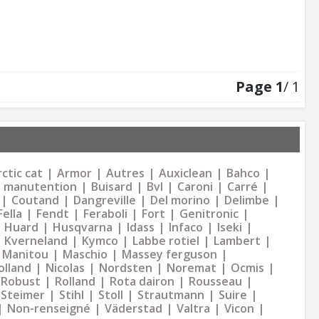
Page
1
/ 1
ctic cat
Armor
Autres
Auxiclean
Bahco
 manutention
Buisard
Bvl
Caroni
Carré
Coutand
Dangreville
Del morino
Delimbe
Fella
Fendt
Feraboli
Fort
Genitronic
Huard
Husqvarna
Idass
Infaco
Iseki
Kverneland
Kymco
Labbe rotiel
Lambert
Manitou
Maschio
Massey ferguson
olland
Nicolas
Nordsten
Noremat
Ocmis
Robust
Rolland
Rota dairon
Rousseau
Steimer
Stihl
Stoll
Strautmann
Suire
Non-renseigné
Väderstad
Valtra
Vicon