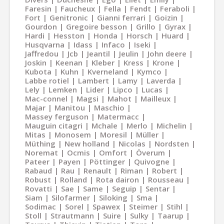
Faresin
Faucheux
Fella
Fendt
Feraboli
Fort
Genitronic
Gianni ferrari
Goizin
Gourdon
Gregoire besson
Grillo
Gyrax
Hardi
Hesston
Honda
Horsch
Huard
Husqvarna
Idass
Infaco
Iseki
Jaffredou
Jcb
Jeantil
Jeulin
John deere
Joskin
Keenan
Kleber
Kress
Krone
Kubota
Kuhn
Kverneland
Kymco
Labbe rotiel
Lambert
Lamy
Laverda
Lely
Lemken
Lider
Lipco
Lucas
Mac-connel
Magsi
Mahot
Mailleux
Majar
Manitou
Maschio
Massey ferguson
Matermacc
Mauguin citagri
Mchale
Merlo
Michelin
Mitas
Monosem
Moresil
Müller
Müthing
New holland
Nicolas
Nordsten
Noremat
Ocmis
Omfort
Överum
Pateer
Payen
Pöttinger
Quivogne
Rabaud
Rau
Renault
Riman
Robert
Robust
Rolland
Rota dairon
Rousseau
Rovatti
Sae
Same
Seguip
Sentar
Siam
Silofarmer
Siloking
Sma
Sodimac
Sorel
Spawex
Steimer
Stihl
Stoll
Strautmann
Suire
Sulky
Taarup