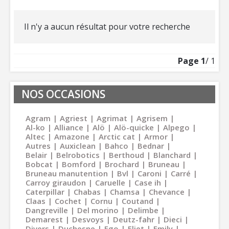
Il n'y a aucun résultat pour votre recherche
Page
1
/ 1
NOS OCCASIONS
Agram
Agriest
Agrimat
Agrisem
Al-ko
Alliance
Alö
Alö-quicke
Alpego
Altec
Amazone
Arctic cat
Armor
Autres
Auxiclean
Bahco
Bednar
Belair
Belrobotics
Berthoud
Blanchard
Bobcat
Bomford
Brochard
Bruneau
Bruneau manutention
Bvl
Caroni
Carré
Carroy giraudon
Caruelle
Case ih
Caterpillar
Chabas
Chamsa
Chevance
Claas
Cochet
Cornu
Coutand
Dangreville
Del morino
Delimbe
Demarest
Desvoys
Deutz-fahr
Dieci
Divers
Duchesne
Ego
Eliet
Emily