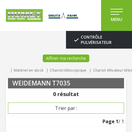
MENU
CONTRÔLE
PULVÉRISATEUR
Affiner ma recherche
Matériel en stock
Chariot télescopique
Chariot élévateur tél
WEIDEMANN T7035
0
résultat
Trier par :
Page
1
/ 1