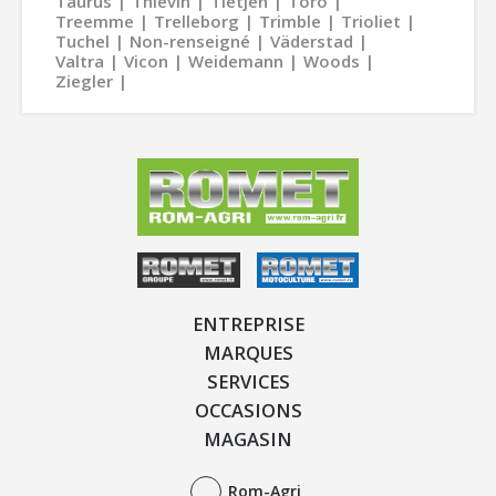
Taurus
Thievin
Tietjen
Toro
Treemme
Trelleborg
Trimble
Trioliet
Tuchel
Non-renseigné
Väderstad
Valtra
Vicon
Weidemann
Woods
Ziegler
ENTREPRISE
MARQUES
SERVICES
OCCASIONS
MAGASIN
Rom-Agri