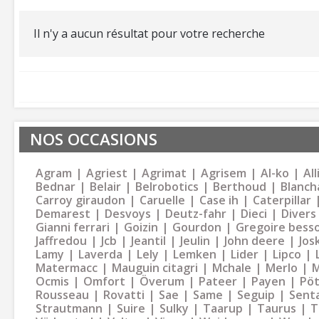
Il n'y a aucun résultat pour votre recherche
NOS OCCASIONS
Agram
Agriest
Agrimat
Agrisem
Al-ko
Al
Bednar
Belair
Belrobotics
Berthoud
Blanch
Carroy giraudon
Caruelle
Case ih
Caterpillar
Demarest
Desvoys
Deutz-fahr
Dieci
Divers
Gianni ferrari
Goizin
Gourdon
Gregoire bess
Jaffredou
Jcb
Jeantil
Jeulin
John deere
Jos
Lamy
Laverda
Lely
Lemken
Lider
Lipco
Matermacc
Mauguin citagri
Mchale
Merlo
M
Ocmis
Omfort
Överum
Pateer
Payen
Pöt
Rousseau
Rovatti
Sae
Same
Seguip
Sent
Strautmann
Suire
Sulky
Taarup
Taurus
T