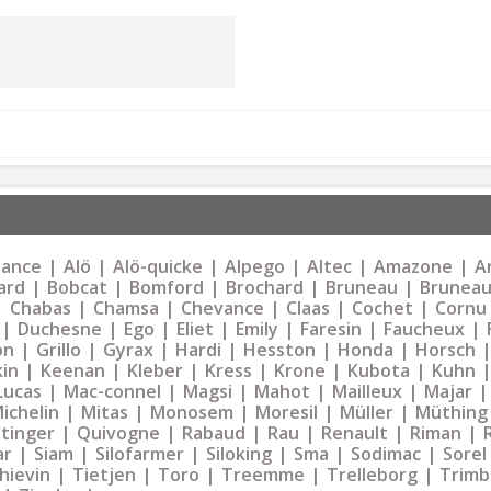
liance
Alö
Alö-quicke
Alpego
Altec
Amazone
Ar
ard
Bobcat
Bomford
Brochard
Bruneau
Bruneau
Chabas
Chamsa
Chevance
Claas
Cochet
Cornu
Duchesne
Ego
Eliet
Emily
Faresin
Faucheux
on
Grillo
Gyrax
Hardi
Hesston
Honda
Horsch
kin
Keenan
Kleber
Kress
Krone
Kubota
Kuhn
Lucas
Mac-connel
Magsi
Mahot
Mailleux
Majar
ichelin
Mitas
Monosem
Moresil
Müller
Müthing
tinger
Quivogne
Rabaud
Rau
Renault
Riman
ar
Siam
Silofarmer
Siloking
Sma
Sodimac
Sorel
hievin
Tietjen
Toro
Treemme
Trelleborg
Trimb