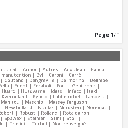
Page
1
/ 1
ctic cat
Armor
Autres
Auxiclean
Bahco
 manutention
Bvl
Caroni
Carré
Coutand
Dangreville
Del morino
Delimbe
Fella
Fendt
Feraboli
Fort
Genitronic
Huard
Husqvarna
Idass
Infaco
Iseki
Kverneland
Kymco
Labbe rotiel
Lambert
Manitou
Maschio
Massey ferguson
New holland
Nicolas
Nordsten
Noremat
Robert
Robust
Rolland
Rota dairon
Spawex
Steimer
Stihl
Stoll
le
Trioliet
Tuchel
Non-renseigné