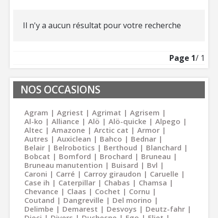
Il n'y a aucun résultat pour votre recherche
Page
1
/ 1
NOS OCCASIONS
Agram
Agriest
Agrimat
Agrisem
Al-ko
Alliance
Alö
Alö-quicke
Alpego
Altec
Amazone
Arctic cat
Armor
Autres
Auxiclean
Bahco
Bednar
Belair
Belrobotics
Berthoud
Blanchard
Bobcat
Bomford
Brochard
Bruneau
Bruneau manutention
Buisard
Bvl
Caroni
Carré
Carroy giraudon
Caruelle
Case ih
Caterpillar
Chabas
Chamsa
Chevance
Claas
Cochet
Cornu
Coutand
Dangreville
Del morino
Delimbe
Demarest
Desvoys
Deutz-fahr
Dieci
Divers
Duchesne
Ego
Eliet