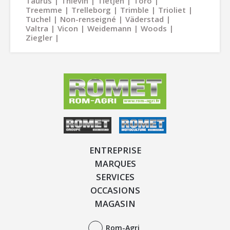
Taurus
Thievin
Tietjen
Toro
Treemme
Trelleborg
Trimble
Trioliet
Tuchel
Non-renseigné
Väderstad
Valtra
Vicon
Weidemann
Woods
Ziegler
ENTREPRISE
MARQUES
SERVICES
OCCASIONS
MAGASIN
Rom-Agri