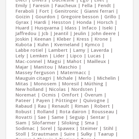
Emily
Faresin
Faucheux
Fella
Fendt
Feraboli
Fort
Genitronic
Gianni ferrari
Goizin
Gourdon
Gregoire besson
Grillo
Gyrax
Hardi
Hesston
Honda
Horsch
Huard
Husqvarna
Idass
Infaco
Iseki
Jaffredou
Jcb
Jeantil
Jeulin
John deere
Joskin
Keenan
Kleber
Kress
Krone
Kubota
Kuhn
Kverneland
Kymco
Labbe rotiel
Lambert
Lamy
Laverda
Lely
Lemken
Lider
Lipco
Lucas
Mac-connel
Magsi
Mahot
Mailleux
Majar
Manitou
Maschio
Massey ferguson
Matermacc
Mauguin citagri
Mchale
Merlo
Michelin
Mitas
Monosem
Moresil
Müthing
New holland
Nicolas
Nordsten
Noremat
Ocmis
Omfort
Överum
Pateer
Payen
Pöttinger
Quivogne
Rabaud
Rau
Renault
Riman
Robert
Robust
Rolland
Rota dairon
Rousseau
Rovatti
Sae
Same
Seguip
Sentar
Siam
Silofarmer
Siloking
Sma
Sodimac
Sorel
Spawex
Steimer
Stihl
Stoll
Strautmann
Suire
Sulky
Taarup