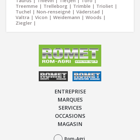
Taurus
Thievin
Tietjen
Toro
Treemme
Trelleborg
Trimble
Trioliet
Tuchel
Non-renseigné
Väderstad
Valtra
Vicon
Weidemann
Woods
Ziegler
ENTREPRISE
MARQUES
SERVICES
OCCASIONS
MAGASIN
Rom-Agri