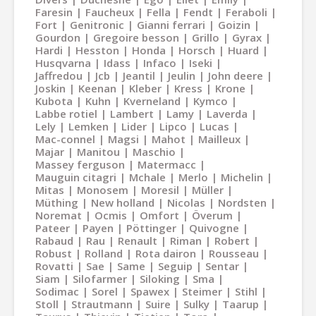
Faresin
Faucheux
Fella
Fendt
Feraboli
Fort
Genitronic
Gianni ferrari
Goizin
Gourdon
Gregoire besson
Grillo
Gyrax
Hardi
Hesston
Honda
Horsch
Huard
Husqvarna
Idass
Infaco
Iseki
Jaffredou
Jcb
Jeantil
Jeulin
John deere
Joskin
Keenan
Kleber
Kress
Krone
Kubota
Kuhn
Kverneland
Kymco
Labbe rotiel
Lambert
Lamy
Laverda
Lely
Lemken
Lider
Lipco
Lucas
Mac-connel
Magsi
Mahot
Mailleux
Majar
Manitou
Maschio
Massey ferguson
Matermacc
Mauguin citagri
Mchale
Merlo
Michelin
Mitas
Monosem
Moresil
Müller
Müthing
New holland
Nicolas
Nordsten
Noremat
Ocmis
Omfort
Överum
Pateer
Payen
Pöttinger
Quivogne
Rabaud
Rau
Renault
Riman
Robert
Robust
Rolland
Rota dairon
Rousseau
Rovatti
Sae
Same
Seguip
Sentar
Siam
Silofarmer
Siloking
Sma
Sodimac
Sorel
Spawex
Steimer
Stihl
Stoll
Strautmann
Suire
Sulky
Taarup