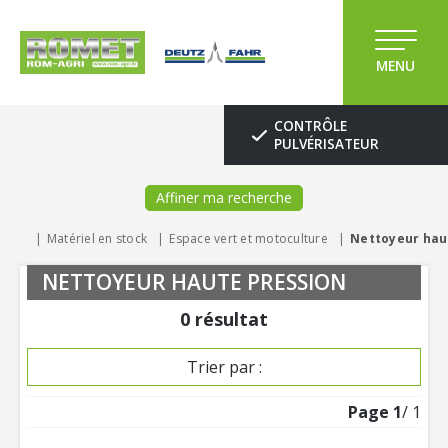
MENU
CONTRÔLE
PULVÉRISATEUR
Affiner ma recherche
Matériel en stock
Espace vert et motoculture
Nettoyeur hau
NETTOYEUR HAUTE PRESSION
0
résultat
Trier par :
Page
1
/ 1