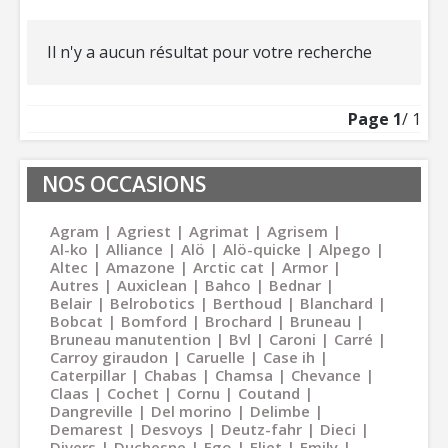
Il n'y a aucun résultat pour votre recherche
Page
1
/ 1
NOS OCCASIONS
Agram
Agriest
Agrimat
Agrisem
Al-ko
Alliance
Alö
Alö-quicke
Alpego
Altec
Amazone
Arctic cat
Armor
Autres
Auxiclean
Bahco
Bednar
Belair
Belrobotics
Berthoud
Blanchard
Bobcat
Bomford
Brochard
Bruneau
Bruneau manutention
Bvl
Caroni
Carré
Carroy giraudon
Caruelle
Case ih
Caterpillar
Chabas
Chamsa
Chevance
Claas
Cochet
Cornu
Coutand
Dangreville
Del morino
Delimbe
Demarest
Desvoys
Deutz-fahr
Dieci
Divers
Duchesne
Ego
Eliet
Emily