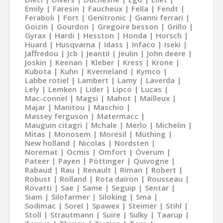
Emily
Faresin
Faucheux
Fella
Fendt
Feraboli
Fort
Genitronic
Gianni ferrari
Goizin
Gourdon
Gregoire besson
Grillo
Gyrax
Hardi
Hesston
Honda
Horsch
Huard
Husqvarna
Idass
Infaco
Iseki
Jaffredou
Jcb
Jeantil
Jeulin
John deere
Joskin
Keenan
Kleber
Kress
Krone
Kubota
Kuhn
Kverneland
Kymco
Labbe rotiel
Lambert
Lamy
Laverda
Lely
Lemken
Lider
Lipco
Lucas
Mac-connel
Magsi
Mahot
Mailleux
Majar
Manitou
Maschio
Massey ferguson
Matermacc
Mauguin citagri
Mchale
Merlo
Michelin
Mitas
Monosem
Moresil
Müthing
New holland
Nicolas
Nordsten
Noremat
Ocmis
Omfort
Överum
Pateer
Payen
Pöttinger
Quivogne
Rabaud
Rau
Renault
Riman
Robert
Robust
Rolland
Rota dairon
Rousseau
Rovatti
Sae
Same
Seguip
Sentar
Siam
Silofarmer
Siloking
Sma
Sodimac
Sorel
Spawex
Steimer
Stihl
Stoll
Strautmann
Suire
Sulky
Taarup