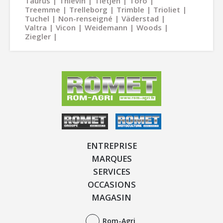
Taurus
Thievin
Tietjen
Toro
Treemme
Trelleborg
Trimble
Trioliet
Tuchel
Non-renseigné
Väderstad
Valtra
Vicon
Weidemann
Woods
Ziegler
ENTREPRISE
MARQUES
SERVICES
OCCASIONS
MAGASIN
Rom-Agri