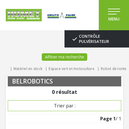
MENU
CONTRÔLE
PULVÉRISATEUR
Affiner ma recherche
Matériel en stock
Espace vert et motoculture
Robot de tonte
BELROBOTICS
0
résultat
Trier par :
Page
1
/ 1