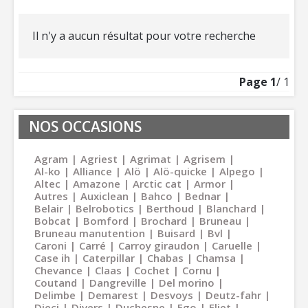
Il n'y a aucun résultat pour votre recherche
Page
1
/ 1
NOS OCCASIONS
Agram
Agriest
Agrimat
Agrisem
Al-ko
Alliance
Alö
Alö-quicke
Alpego
Altec
Amazone
Arctic cat
Armor
Autres
Auxiclean
Bahco
Bednar
Belair
Belrobotics
Berthoud
Blanchard
Bobcat
Bomford
Brochard
Bruneau
Bruneau manutention
Buisard
Bvl
Caroni
Carré
Carroy giraudon
Caruelle
Case ih
Caterpillar
Chabas
Chamsa
Chevance
Claas
Cochet
Cornu
Coutand
Dangreville
Del morino
Delimbe
Demarest
Desvoys
Deutz-fahr
Dieci
Divers
Duchesne
Ego
Eliet