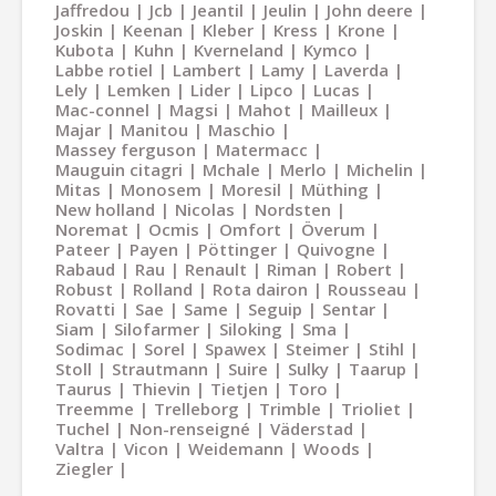
Jaffredou
Jcb
Jeantil
Jeulin
John deere
Joskin
Keenan
Kleber
Kress
Krone
Kubota
Kuhn
Kverneland
Kymco
Labbe rotiel
Lambert
Lamy
Laverda
Lely
Lemken
Lider
Lipco
Lucas
Mac-connel
Magsi
Mahot
Mailleux
Majar
Manitou
Maschio
Massey ferguson
Matermacc
Mauguin citagri
Mchale
Merlo
Michelin
Mitas
Monosem
Moresil
Müthing
New holland
Nicolas
Nordsten
Noremat
Ocmis
Omfort
Överum
Pateer
Payen
Pöttinger
Quivogne
Rabaud
Rau
Renault
Riman
Robert
Robust
Rolland
Rota dairon
Rousseau
Rovatti
Sae
Same
Seguip
Sentar
Siam
Silofarmer
Siloking
Sma
Sodimac
Sorel
Spawex
Steimer
Stihl
Stoll
Strautmann
Suire
Sulky
Taarup
Taurus
Thievin
Tietjen
Toro
Treemme
Trelleborg
Trimble
Trioliet
Tuchel
Non-renseigné
Väderstad
Valtra
Vicon
Weidemann
Woods
Ziegler