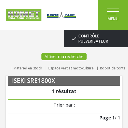
MENU
CONTRÔLE
PULVÉRISATEUR
Affiner ma recherche
Matériel en stock
Espace vert et motoculture
Robot de tonte
ISEKI SRE1800X
1
résultat
Trier par :
Page
1
/ 1