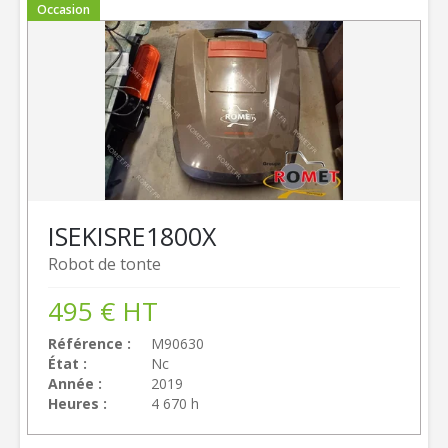
Occasion
ISEKI
SRE1800X
Robot de tonte
495
€
HT
Référence
M90630
État
Nc
Année
2019
Heures
4 670 h