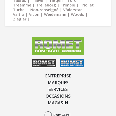
Taurus
Thievin
Tietjen
Toro
Treemme
Trelleborg
Trimble
Trioliet
Tuchel
Non-renseigné
Väderstad
Valtra
Vicon
Weidemann
Woods
Ziegler
ENTREPRISE
MARQUES
SERVICES
OCCASIONS
MAGASIN
Rom-Agri