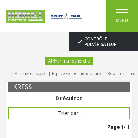
MENU
CONTRÔLE
PULVÉRISATEUR
Affiner ma recherche
Matériel en stock
Espace vert et motoculture
Robot de tonte
KRESS
0
résultat
Trier par :
Page
1
/ 1