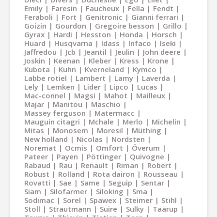
Emily
Faresin
Faucheux
Fella
Fendt
Feraboli
Fort
Genitronic
Gianni ferrari
Goizin
Gourdon
Gregoire besson
Grillo
Gyrax
Hardi
Hesston
Honda
Horsch
Huard
Husqvarna
Idass
Infaco
Iseki
Jaffredou
Jcb
Jeantil
Jeulin
John deere
Joskin
Keenan
Kleber
Kress
Krone
Kubota
Kuhn
Kverneland
Kymco
Labbe rotiel
Lambert
Lamy
Laverda
Lely
Lemken
Lider
Lipco
Lucas
Mac-connel
Magsi
Mahot
Mailleux
Majar
Manitou
Maschio
Massey ferguson
Matermacc
Mauguin citagri
Mchale
Merlo
Michelin
Mitas
Monosem
Moresil
Müthing
New holland
Nicolas
Nordsten
Noremat
Ocmis
Omfort
Överum
Pateer
Payen
Pöttinger
Quivogne
Rabaud
Rau
Renault
Riman
Robert
Robust
Rolland
Rota dairon
Rousseau
Rovatti
Sae
Same
Seguip
Sentar
Siam
Silofarmer
Siloking
Sma
Sodimac
Sorel
Spawex
Steimer
Stihl
Stoll
Strautmann
Suire
Sulky
Taarup