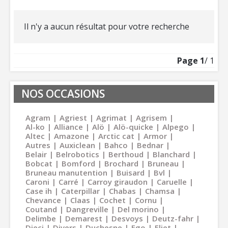
Il n'y a aucun résultat pour votre recherche
Page
1
/ 1
NOS OCCASIONS
Agram
Agriest
Agrimat
Agrisem
Al-ko
Alliance
Alö
Alö-quicke
Alpego
Altec
Amazone
Arctic cat
Armor
Autres
Auxiclean
Bahco
Bednar
Belair
Belrobotics
Berthoud
Blanchard
Bobcat
Bomford
Brochard
Bruneau
Bruneau manutention
Buisard
Bvl
Caroni
Carré
Carroy giraudon
Caruelle
Case ih
Caterpillar
Chabas
Chamsa
Chevance
Claas
Cochet
Cornu
Coutand
Dangreville
Del morino
Delimbe
Demarest
Desvoys
Deutz-fahr
Dieci
Divers
Duchesne
Ego
Eliet