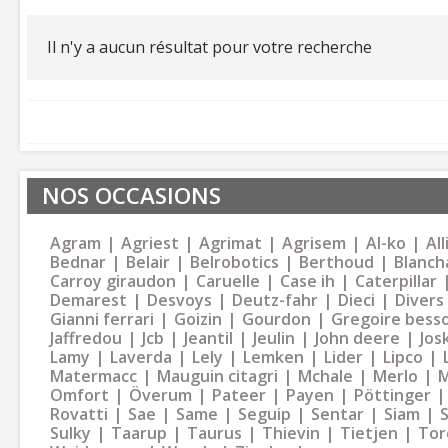
Il n'y a aucun résultat pour votre recherche
NOS OCCASIONS
Agram
Agriest
Agrimat
Agrisem
Al-ko
Al
Bednar
Belair
Belrobotics
Berthoud
Blanch
Carroy giraudon
Caruelle
Case ih
Caterpillar
Demarest
Desvoys
Deutz-fahr
Dieci
Divers
Gianni ferrari
Goizin
Gourdon
Gregoire bess
Jaffredou
Jcb
Jeantil
Jeulin
John deere
Jos
Lamy
Laverda
Lely
Lemken
Lider
Lipco
Matermacc
Mauguin citagri
Mchale
Merlo
M
Omfort
Överum
Pateer
Payen
Pöttinger
Rovatti
Sae
Same
Seguip
Sentar
Siam
Sulky
Taarup
Taurus
Thievin
Tietjen
Tor