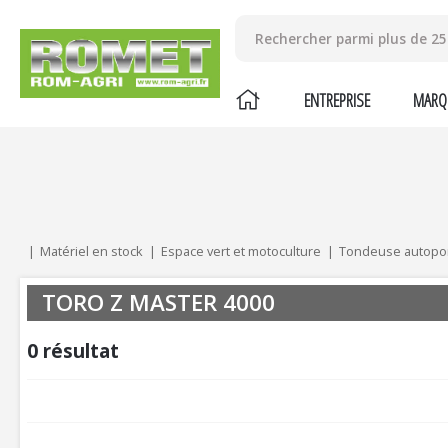
ENTREPRISE
MARQ
Mes critères :
ACTUALISER
Matériel en stock
Espace vert et motoculture
Tondeuse autopo
TORO Z MASTER 4000
0
résultat