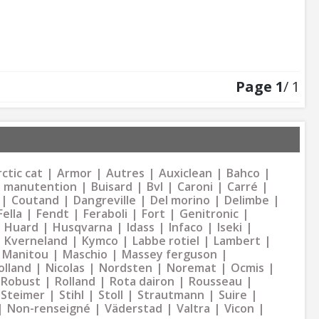
Page
1
/ 1
ctic cat
Armor
Autres
Auxiclean
Bahco
 manutention
Buisard
Bvl
Caroni
Carré
Coutand
Dangreville
Del morino
Delimbe
Fella
Fendt
Feraboli
Fort
Genitronic
Huard
Husqvarna
Idass
Infaco
Iseki
Kverneland
Kymco
Labbe rotiel
Lambert
Manitou
Maschio
Massey ferguson
olland
Nicolas
Nordsten
Noremat
Ocmis
Robust
Rolland
Rota dairon
Rousseau
Steimer
Stihl
Stoll
Strautmann
Suire
Non-renseigné
Väderstad
Valtra
Vicon