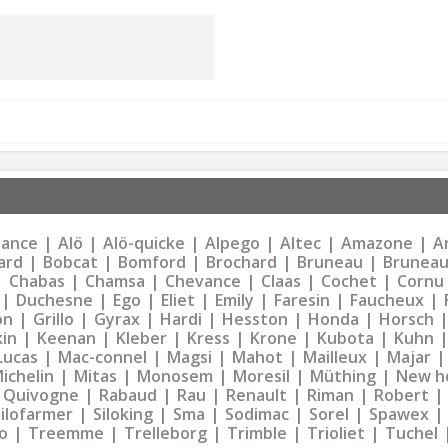
liance
Alö
Alö-quicke
Alpego
Altec
Amazone
Ar
ard
Bobcat
Bomford
Brochard
Bruneau
Bruneau
Chabas
Chamsa
Chevance
Claas
Cochet
Cornu
Duchesne
Ego
Eliet
Emily
Faresin
Faucheux
on
Grillo
Gyrax
Hardi
Hesston
Honda
Horsch
kin
Keenan
Kleber
Kress
Krone
Kubota
Kuhn
Lucas
Mac-connel
Magsi
Mahot
Mailleux
Majar
ichelin
Mitas
Monosem
Moresil
Müthing
New h
Quivogne
Rabaud
Rau
Renault
Riman
Robert
Silofarmer
Siloking
Sma
Sodimac
Sorel
Spawex
o
Treemme
Trelleborg
Trimble
Trioliet
Tuchel