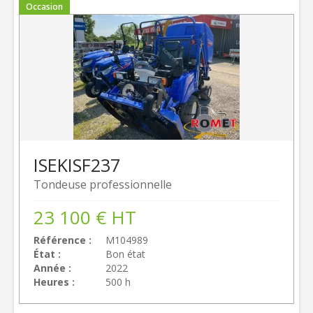
Occasion
ISEKI
SF237
Tondeuse professionnelle
23 100
€
HT
Référence
M104989
État
Bon état
Année
2022
Heures
500 h