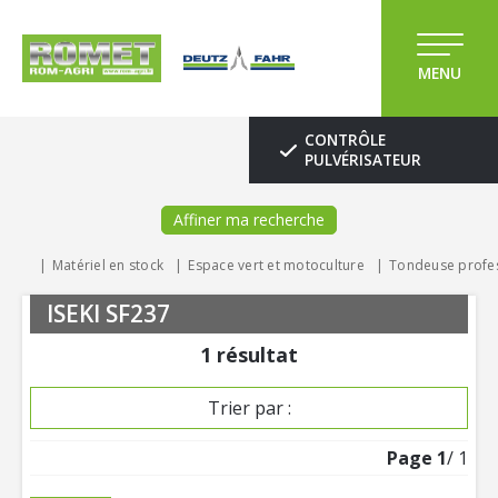
MENU
CONTRÔLE
PULVÉRISATEUR
Affiner ma recherche
Matériel en stock
Espace vert et motoculture
Tondeuse profes
ISEKI SF237
1
résultat
Trier par :
Page
1
/ 1