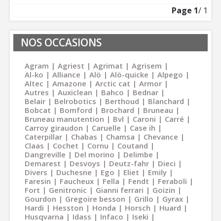
Page
1
/ 1
NOS OCCASIONS
Agram
Agriest
Agrimat
Agrisem
Al-ko
Alliance
Alö
Alö-quicke
Alpego
Altec
Amazone
Arctic cat
Armor
Autres
Auxiclean
Bahco
Bednar
Belair
Belrobotics
Berthoud
Blanchard
Bobcat
Bomford
Brochard
Bruneau
Bruneau manutention
Bvl
Caroni
Carré
Carroy giraudon
Caruelle
Case ih
Caterpillar
Chabas
Chamsa
Chevance
Claas
Cochet
Cornu
Coutand
Dangreville
Del morino
Delimbe
Demarest
Desvoys
Deutz-fahr
Dieci
Divers
Duchesne
Ego
Eliet
Emily
Faresin
Faucheux
Fella
Fendt
Feraboli
Fort
Genitronic
Gianni ferrari
Goizin
Gourdon
Gregoire besson
Grillo
Gyrax
Hardi
Hesston
Honda
Horsch
Huard
Husqvarna
Idass
Infaco
Iseki