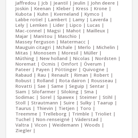
Jaffredou
Jcb
Jeantil
Jeulin
John deere
Joskin
Keenan
Kleber
Kress
Krone
Kubota
Kuhn
Kverneland
Kymco
Labbe rotiel
Lambert
Lamy
Laverda
Lely
Lemken
Lider
Lipco
Lucas
Mac-connel
Magsi
Mahot
Mailleux
Majar
Manitou
Maschio
Massey ferguson
Matermacc
Mauguin citagri
Mchale
Merlo
Michelin
Mitas
Monosem
Moresil
Müller
Müthing
New holland
Nicolas
Nordsten
Noremat
Ocmis
Omfort
Överum
Pateer
Payen
Pöttinger
Quivogne
Rabaud
Rau
Renault
Riman
Robert
Robust
Rolland
Rota dairon
Rousseau
Rovatti
Sae
Same
Seguip
Sentar
Siam
Silofarmer
Siloking
Sma
Sodimac
Sorel
Spawex
Steimer
Stihl
Stoll
Strautmann
Suire
Sulky
Taarup
Taurus
Thievin
Tietjen
Toro
Treemme
Trelleborg
Trimble
Trioliet
Tuchel
Non-renseigné
Väderstad
Valtra
Vicon
Weidemann
Woods
Ziegler