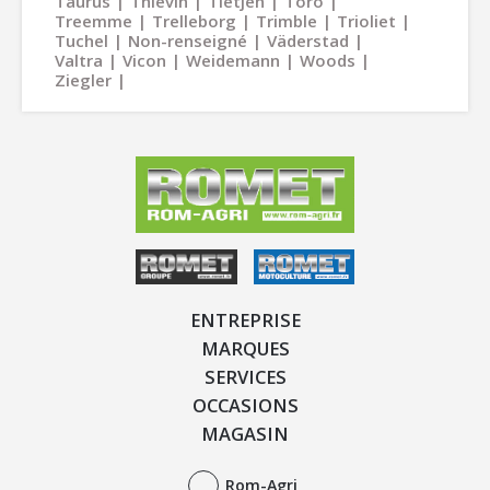
Taurus
Thievin
Tietjen
Toro
Treemme
Trelleborg
Trimble
Trioliet
Tuchel
Non-renseigné
Väderstad
Valtra
Vicon
Weidemann
Woods
Ziegler
ENTREPRISE
MARQUES
SERVICES
OCCASIONS
MAGASIN
Rom-Agri