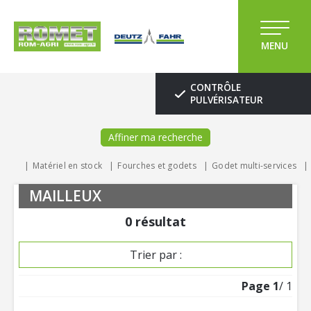
MENU
CONTRÔLE
PULVÉRISATEUR
Affiner ma recherche
Matériel en stock
Fourches et godets
Godet multi-services
MAILLEUX
0
résultat
Trier par :
Page
1
/ 1