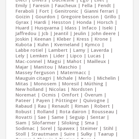
Emily
Faresin
Faucheux
Fella
Fendt
Feraboli
Fort
Genitronic
Gianni ferrari
Goizin
Gourdon
Gregoire besson
Grillo
Gyrax
Hardi
Hesston
Honda
Horsch
Huard
Husqvarna
Idass
Infaco
Iseki
Jaffredou
Jcb
Jeantil
Jeulin
John deere
Joskin
Keenan
Kleber
Kress
Krone
Kubota
Kuhn
Kverneland
Kymco
Labbe rotiel
Lambert
Lamy
Laverda
Lely
Lemken
Lider
Lipco
Lucas
Mac-connel
Magsi
Mahot
Mailleux
Majar
Manitou
Maschio
Massey ferguson
Matermacc
Mauguin citagri
Mchale
Merlo
Michelin
Mitas
Monosem
Moresil
Müthing
New holland
Nicolas
Nordsten
Noremat
Ocmis
Omfort
Överum
Pateer
Payen
Pöttinger
Quivogne
Rabaud
Rau
Renault
Riman
Robert
Robust
Rolland
Rota dairon
Rousseau
Rovatti
Sae
Same
Seguip
Sentar
Siam
Silofarmer
Siloking
Sma
Sodimac
Sorel
Spawex
Steimer
Stihl
Stoll
Strautmann
Suire
Sulky
Taarup