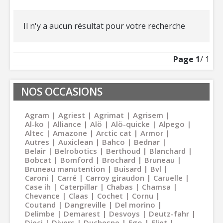
Il n'y a aucun résultat pour votre recherche
Page
1
/ 1
NOS OCCASIONS
Agram
Agriest
Agrimat
Agrisem
Al-ko
Alliance
Alö
Alö-quicke
Alpego
Altec
Amazone
Arctic cat
Armor
Autres
Auxiclean
Bahco
Bednar
Belair
Belrobotics
Berthoud
Blanchard
Bobcat
Bomford
Brochard
Bruneau
Bruneau manutention
Buisard
Bvl
Caroni
Carré
Carroy giraudon
Caruelle
Case ih
Caterpillar
Chabas
Chamsa
Chevance
Claas
Cochet
Cornu
Coutand
Dangreville
Del morino
Delimbe
Demarest
Desvoys
Deutz-fahr
Dieci
Divers
Duchesne
Ego
Eliet